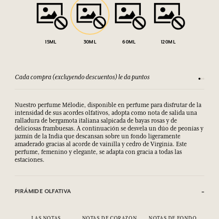
15ML
30ML
60ML
120ML
Cada compra (excluyendo descuentos) le da puntos
Consult
Nuestro perfume Mélodie, disponible en perfume para disfrutar de la
intensidad de sus acordes olfativos, adopta como nota de salida una
ralladura de bergamota italiana salpicada de bayas rosas y de
deliciosas frambuesas. A continuación se desvela un dúo de peonías y
jazmín de la India que descansan sobre un fondo ligeramente
amaderado gracias al acorde de vainilla y cedro de Virginia. Este
perfume, femenino y elegante, se adapta con gracia a todas las
estaciones.
PIRÁMIDE OLFATIVA
LAS NOTAS
NOTAS DE CORAZON
NOTAS DE FONDO