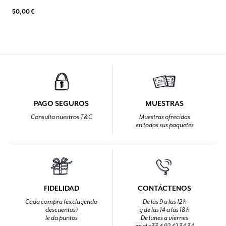
50,00 €
PAGO SEGUROS
MUESTRAS
Consulta nuestros T&C
Muestras ofrecidas
en todos sus paquetes
FIDELIDAD
CONTÁCTENOS
Cada compra (excluyendo
De las 9 a las 12 h
descuentos)
y de las 14 a las 18 h
le da puntos
De lunes a viernes