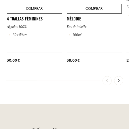
E
COMPRAR
COMPRAR
4 TOALLAS FÉMININES
MÉLODIE
Algodon 100%
Eau de toilette
30 x 50 cm
100ml
30,00 €
38,00 €
5