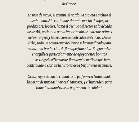
de Grasse.
La rosa de mayo, el jazmín, el nardo, la violeta e incluso el
azahar han sido cultivados durante mucho tiempo por
productores locales, hasta el declive del sector en la década
de los 50, acelerado por la importación de materias primas
del extranjero y la creación de moléculas sintéticas. Desde
2016, todo un ecosistema de Grasse se ha movilizado para
relanzar la producción de flores perfumadas. Fragonard se
enorgullece particularmente de apoyar estos bonitos
proyectos y el cultivo de las flores emblemáticas que han
contribuido a escribir la historia de la perfumería en Grasse.
Grasse sigue siendo la ciudad de la perfumería tradicional,
la patria de muchas “narices” famosas, y el lugar ideal para
todos los amantes de la perfumería de calidad.