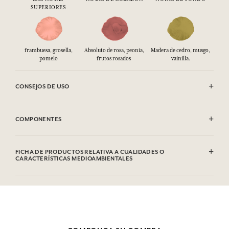
SUPERIORES
frambuesa, grosella,
Absoluto de rosa, peonía,
Madera de cedro, musgo,
pomelo
frutos rosados ​
vainilla.
CONSEJOS DE USO
INFLAMABLE: No vaporizar hacia una llama.
COMPONENTES
Alcohol denat. (SD Alcohol 39-C), Parfum (Fragrance), Aqua (Water),
Hydroxycitronellal, Citronellol, Limonene, Linalool, Geraniol, Citral
FICHA DE PRODUCTOS RELATIVA A CUALIDADES O
CARACTERÍSTICAS MEDIOAMBIENTALES
Esta lista puede ser objeto de modificaciones. Consultar el embalaje
del producto comprado.
Tabla de información
Por favor, consulte las cualidades o características medioambientales
clic aquí
haciendo
.