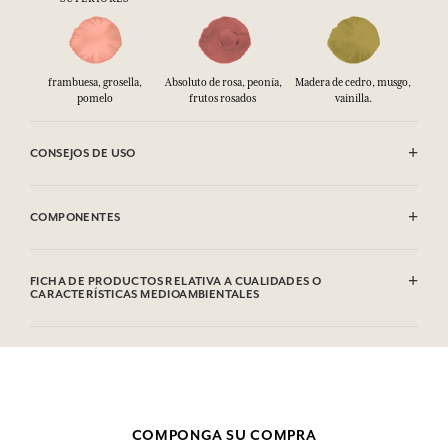
frambuesa, grosella,
Absoluto de rosa, peonía,
Madera de cedro, musgo,
pomelo
frutos rosados ​
vainilla.
CONSEJOS DE USO
INFLAMABLE: No vaporizar hacia una llama.
COMPONENTES
Alcohol denat. (SD Alcohol 39-C), Parfum (Fragrance), Aqua (Water),
Hydroxycitronellal, Citronellol, Limonene, Linalool, Geraniol, Citral
FICHA DE PRODUCTOS RELATIVA A CUALIDADES O
CARACTERÍSTICAS MEDIOAMBIENTALES
Esta lista puede ser objeto de modificaciones. Consultar el embalaje
del producto comprado.
Tabla de información
Por favor, consulte las cualidades o características medioambientales
clic aquí
haciendo
.
COMPONGA SU COMPRA