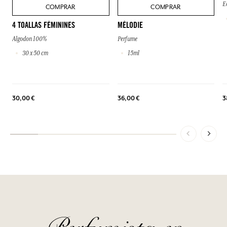
E
COMPRAR
COMPRAR
4 TOALLAS FÉMININES
MÉLODIE
Algodon 100%
Perfume
30 x 50 cm
15ml
30,00 €
36,00 €
3