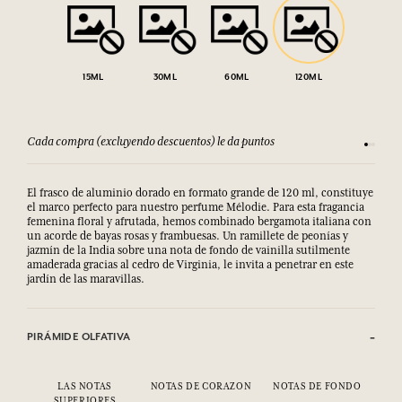
15ML
30ML
60ML
120ML
Cada compra (excluyendo descuentos) le da puntos
Consult
El frasco de aluminio dorado en formato grande de 120 ml, constituye
el marco perfecto para nuestro perfume Mélodie. Para esta fragancia
femenina floral y afrutada, hemos combinado bergamota italiana con
un acorde de bayas rosas y frambuesas. Un ramillete de peonías y
jazmín de la India sobre una nota de fondo de vainilla sutilmente
amaderada gracias al cedro de Virginia, le invita a penetrar en este
jardín de las maravillas.
PIRÁMIDE OLFATIVA
LAS NOTAS
NOTAS DE CORAZON
NOTAS DE FONDO
SUPERIORES