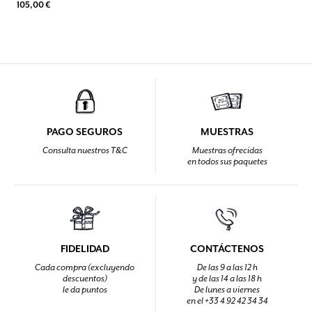
105,00 €
PAGO SEGUROS
MUESTRAS
Consulta nuestros T&C
Muestras ofrecidas
en todos sus paquetes
FIDELIDAD
CONTÁCTENOS
Cada compra (excluyendo
De las 9 a las 12 h
descuentos)
y de las 14 a las 18 h
le da puntos
De lunes a viernes
en el +33 4 92 42 34 34