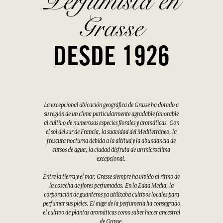
Perfumista en
Grasse
DESDE 1926
La excepcional ubicación geográfica de Grasse ha dotado a
su región de un clima particularmente agradable favorable
al cultivo de numerosas especies florales y aromáticas. Con
el sol del sur de Francia, la suavidad del Mediterráneo, la
frescura nocturna debida a la altitud y la abundancia de
cursos de agua, la ciudad disfruta de un microclima
excepcional.
Entre la tierra y el mar, Grasse siempre ha vivido al ritmo de
la cosecha de flores perfumadas. En la Edad Media, la
corporación de guanteros ya utilizaba cultivos locales para
perfumar sus pieles. El auge de la perfumería ha consagrado
el cultivo de plantas aromáticas como saber hacer ancestral
de Grasse.