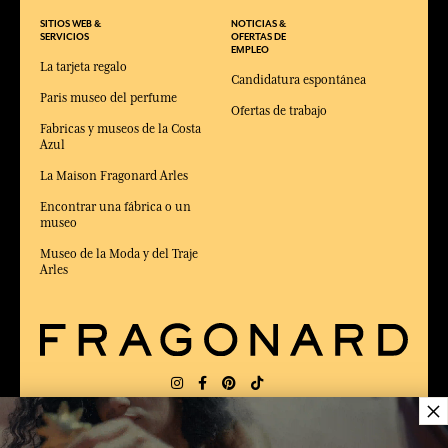
SITIOS WEB &
NOTICIAS &
SERVICIOS
OFERTAS DE
EMPLEO
La tarjeta regalo
Candidatura espontánea
Paris museo del perfume
Ofertas de trabajo
Fabricas y museos de la Costa
Azul
La Maison Fragonard Arles
Encontrar una fábrica o un
museo
Museo de la Moda y del Traje
Arles
×
ENTREGA:
FR
IDIOMA:
ES