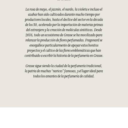
La rosa de mayo, el jazmín, el nardo, la violeta e incluso el
azahar han sido cultivados durante mucho tiempo por
productores locales, hasta el declive del sector en la década
de los 50, acelerado por la importación de materias primas
del extranjero y la creación de moléculas sintéticas. Desde
2016, todo un ecosistema de Grasse se ha movilizado para
relanzar la producción de flores perfumadas. Fragonard se
enorgullece particularmente de apoyar estos bonitos
proyectos y el cultivo de las flores emblemáticas que han
contribuido a escribir la historia de la perfumería en Grasse.
Grasse sigue siendo la ciudad de la perfumería tradicional,
la patria de muchas “narices” famosas, y el lugar ideal para
todos los amantes de la perfumería de calidad.