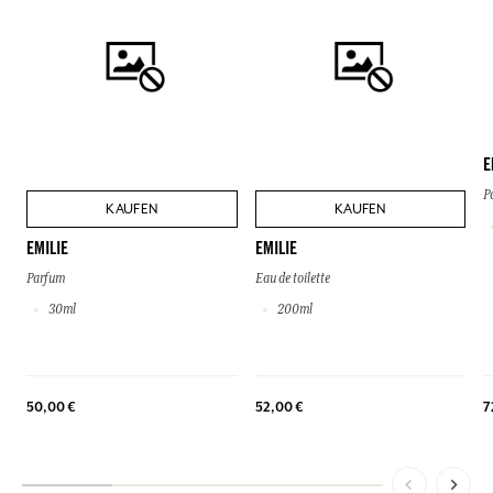
E
P
KAUFEN
KAUFEN
EMILIE
EMILIE
Parfum
Eau de toilette
30ml
200ml
50,00 €
52,00 €
7