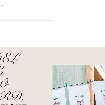
 cm
DEL
E
O
RD,