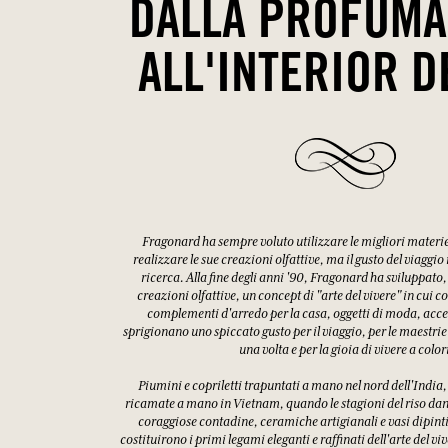
DALLA PROFUMA
ALL'INTERIOR D
Fragonard ha sempre voluto utilizzare le migliori materi
realizzare le sue creazioni olfattive, ma il gusto del viaggio
ricerca. Alla fine degli anni '90, Fragonard ha sviluppato,
creazioni olfattive, un concept di "arte del vivere" in cui
complementi d'arredo per la casa, oggetti di moda, access
sprigionano uno spiccato gusto per il viaggio, per le maestrie
una volta e per la gioia di vivere a color
Piumini e copriletti trapuntati a mano nel nord dell'India
ricamate a mano in Vietnam, quando le stagioni del riso dann
coraggiose contadine, ceramiche artigianali e vasi dipin
costituirono i primi legami eleganti e raffinati dell'arte del v