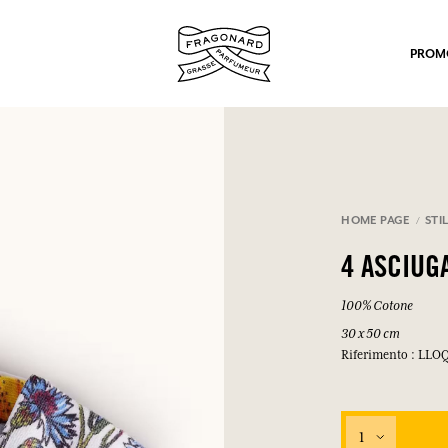
PROM
HOME PAGE
STIL
4 ASCIUG
po.
100% Cotone
30 x 50 cm
Riferimento : LLO
1
mulare punti e ricevere regali.