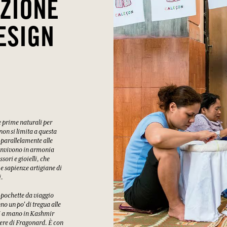
ZIONE
ESIGN
e prime naturali per
 non si limita a questa
 parallelamente alle
 convivono in armonia
ori e gioielli, che
 e sapienze artigiane di
i.
, pochette da viaggio
o un po' di tregua alle
ti a mano in Kashmir
ivere di Fragonard. È con