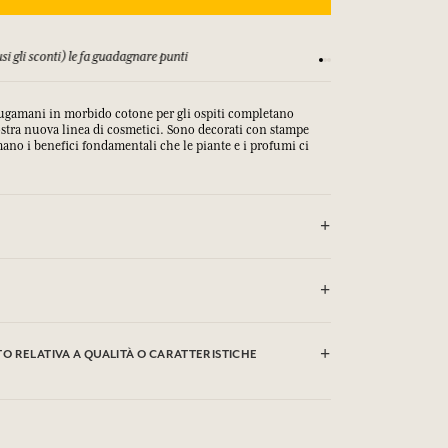
si gli sconti) le fa guadagnare punti
Consulta i nostri T&C
iugamani in morbido cotone per gli ospiti completano
ostra nuova linea di cosmetici. Sono decorati con stampe
mano i benefici fondamentali che le piante e i profumi ci
e autorizzato (40°)
 RELATIVA A QUALITÀ O CARATTERISTICHE
clic qui
are le qualità o le caratteristiche ambientali facendo
.