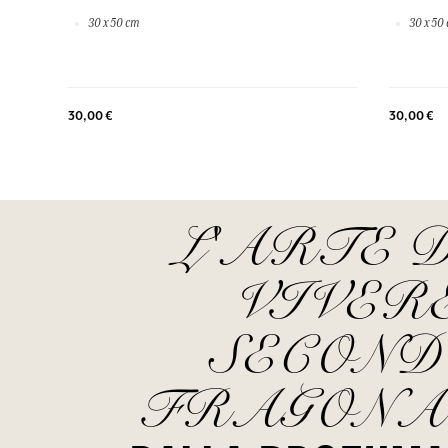
30 x 50 cm
30 x 50
30,00 €
30,00 €
L'ARTE 
VIVER
SECOND
FRAGONA