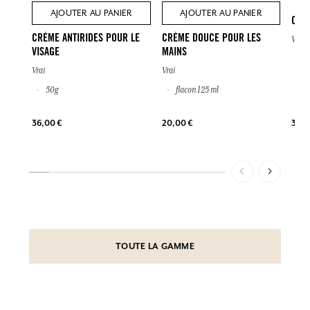
AJOUTER AU PANIER
AJOUTER AU PANIER
CRÈ
CRÈME ANTIRIDES POUR LE
CRÈME DOUCE POUR LES
Vrai
VISAGE
MAINS
2
Vrai
Vrai
50g
flacon 125 ml
39,0
36,00 €
20,00 €
TOUTE LA GAMME