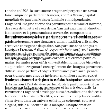
Fondée en 1926, la Parfumerie Fragonard perpétue un savoir-
faire unique de parfumeur français, ancré à Grasse, capitale
mondiale du parfum. Maison familiale et indépendante,
Fragonard imagine et crée des parfums pour femme et homme,
des eaux de toilette et eaux de parfum qui expriment l’émotion,
la mémoire et la personnalité à travers des compositions
raffinées et intemporelles. Chaque création olfactive Fragonard
Un univers complet de parfums, soins et ambiances
est pensée comme une signature, alliant tradition artisanale,
parfumées
créativité et exigence de qualité. Nos parfums sont conçus et
L’univers Fragonard s’étend bien au-delà du parfum. La maison
fabriqués en France, dans le respect d’un héritage transmis de
propose une large gamme de soins parfumés et de cosmétiques,
génération en génération, tout en s’inscrivant dans une vision
tels que savons parfumés, laits corporels et crèmes pour les
contemporaine du parfum.
mains, formulés pour offrir un véritable moment de bien-être
au quotidien. Fragonard crée également des bougies parfumées,
diffuseurs de parfum et objets d’ambiance parfumée, pensés
pour transformer chaque intérieur en un lieu chaleureux et
sensoriel. Ces créations pour la maison traduisent l’attachement
Mode, maison et art de vivre à la française
de la maison à l’art de vivre parfumé, où le parfum devient un
Inspirée par la Provence, les voyages et les arts décoratifs, la
élément de décoration et d’émotion.
Parfumerie Fragonard développe aussi des collections dédiées à
la mode et à la maison. Textiles, accessoires et objets décoratifs
s’inscrivent dans un univers esthétique cohérent, coloré et
élégant, fidèle à l’identité de la marque. Chaque création