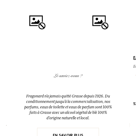
E
AJOUTER AU PANIER
AJOUTER AU PANIER
E
FLEUR D'ORANGER
FLEUR D'ORANGER
Le saviez-vous ?
Diffuseur + 10 bâtonnets
Eau de toilette
200ml
100ml
Fragonard n’a jamais quitté Grasse depuis 1926. Du
conditionnement jusqu’à la commercialisation, nos
5
38,00 €
38,00 €
parfums, eaux de toilette et eaux de parfum sont 100%
faits à Grasse avec un alcool végétal de blé 100%
d’origine naturelle et local.
EN SAVOIR PLUS