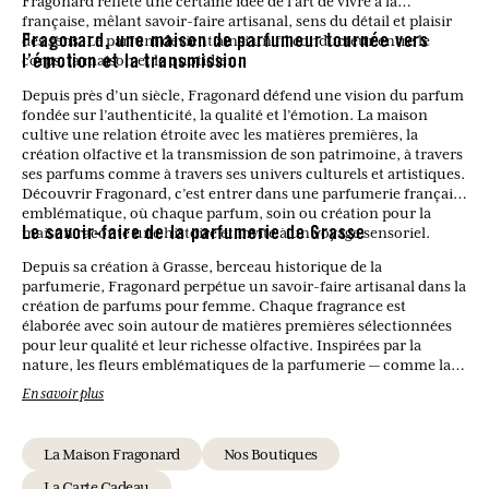
Fragonard reflète une certaine idée de l’art de vivre à la
française, mêlant savoir-faire artisanal, sens du détail et plaisir
des sens. Le parfum devient ainsi un fil conducteur entre le
Fragonard, une maison de parfumeur tournée vers
corps, la maison et le quotidien.
l’émotion et la transmission
Depuis près d’un siècle, Fragonard défend une vision du parfum
fondée sur l’authenticité, la qualité et l’émotion. La maison
cultive une relation étroite avec les matières premières, la
création olfactive et la transmission de son patrimoine, à travers
ses parfums comme à travers ses univers culturels et artistiques.
Découvrir Fragonard, c’est entrer dans une parfumerie française
emblématique, où chaque parfum, soin ou création pour la
maison raconte une histoire et invite à un voyage sensoriel.
Le savoir-faire de la parfumerie de Grasse
Depuis sa création à Grasse, berceau historique de la
parfumerie, Fragonard perpétue un savoir-faire artisanal dans la
création de parfums pour femme. Chaque fragrance est
élaborée avec soin autour de matières premières sélectionnées
pour leur qualité et leur richesse olfactive. Inspirées par la
nature, les fleurs emblématiques de la parfumerie — comme la
rose, le jasmin ou la fleur d’oranger — se mêlent à des notes
En savoir plus
modernes pour donner naissance à des compositions
harmonieuses et intemporelles. Ce savoir-faire permet de
proposer des parfums féminins à la fois élégants, équilibrés et
La Maison Fragonard
Nos Boutiques
fidèles à la tradition parfumée de Grasse.
La Carte Cadeau