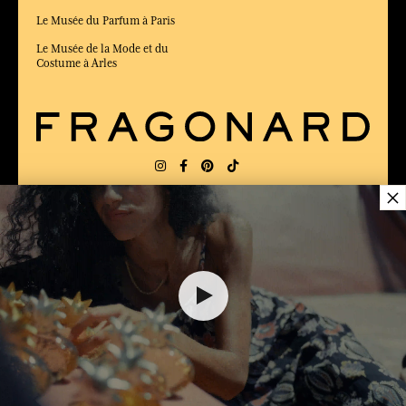
Le Musée du Parfum à Paris
Le Musée de la Mode et du
Costume à Arles
×
LIVRAISON:
FR
LANGUE:
FR
26,00 €
ÉLU MEILLEUR SITE DE COMMERCE
en ligne 2025 par le magazine Capital
AJOUTER AU PANIER
1