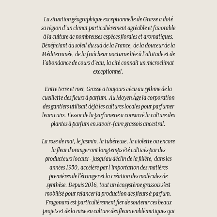
La situation géographique exceptionnelle de Grasse a doté
sa région d'un climat particulièrement agréable et favorable
à la culture de nombreuses espèces florales et aromatiques.
Bénéficiant du soleil du sud de la France, de la douceur de la
Méditerranée, de la fraîcheur nocturne liée à l'altitude et de
l'abondance de cours d'eau, la cité connaît un microclimat
exceptionnel.
Entre terre et mer, Grasse a toujours vécu au rythme de la
cueillette des fleurs à parfum. Au Moyen Âge la corporation
des gantiers utilisait déjà les cultures locales pour parfumer
leurs cuirs. L’essor de la parfumerie a consacré la culture des
plantes à parfum en savoir-faire grassois ancestral.
La rose de mai, le jasmin, la tubéreuse, la violette ou encore
la fleur d’oranger ont longtemps été cultivés par des
producteurs locaux - jusqu’au déclin de la filière, dans les
années 1950, accéléré par l’importation des matières
premières de l’étranger et la création des molécules de
synthèse. Depuis 2016, tout un écosystème grassois s’est
mobilisé pour relancer la production des fleurs à parfum.
Fragonard est particulièrement fier de soutenir ces beaux
projets et de la mise en culture des fleurs emblématiques qui