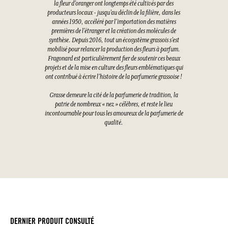
la fleur d’oranger ont longtemps été cultivés par des
producteurs locaux - jusqu’au déclin de la filière, dans les
années 1950, accéléré par l’importation des matières
premières de l’étranger et la création des molécules de
synthèse. Depuis 2016, tout un écosystème grassois s’est
mobilisé pour relancer la production des fleurs à parfum.
Fragonard est particulièrement fier de soutenir ces beaux
projets et de la mise en culture des fleurs emblématiques qui
ont contribué à écrire l’histoire de la parfumerie grassoise !
Grasse demeure la cité de la parfumerie de tradition, la
patrie de nombreux « nez » célèbres, et reste le lieu
incontournable pour tous les amoureux de la parfumerie de
qualité.
DERNIER PRODUIT CONSULTÉ