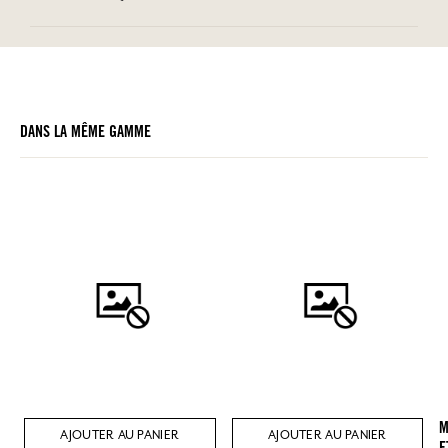
DANS LA MÊME GAMME
M
AJOUTER AU PANIER
AJOUTER AU PANIER