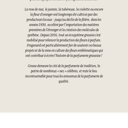
La rose de mai, le jasmin, la tubéreuse, la violette ou encore
la fleur d’oranger ont longtemps été cultivés par des
producteurs locaux - jusqu’au déclin de la filière, dans les
années 1950, accéléré par l’importation des matières
premières de l’étranger et la création des molécules de
synthèse. Depuis 2016, tout un écosystème grassois s’est
mobilisé pour relancer la production des fleurs à parfum.
Fragonard est particulièrement fier de soutenir ces beaux
projets et de la mise en culture des fleurs emblématiques qui
ont contribué à écrire l’histoire de la parfumerie grassoise !
Grasse demeure la cité de la parfumerie de tradition, la
patrie de nombreux « nez » célèbres, et reste le lieu
incontournable pour tous les amoureux de la parfumerie de
qualité.