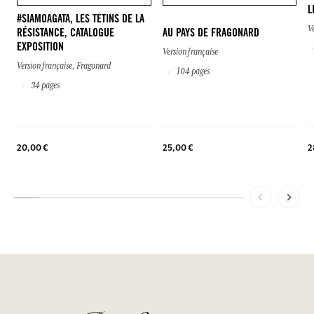
L
#SIAMOAGATA, LES TÉTINS DE LA
V
RÉSISTANCE, CATALOGUE
AU PAYS DE FRAGONARD
EXPOSITION
Version française
Version française, Fragonard
104 pages
34 pages
2
20,00 €
25,00 €