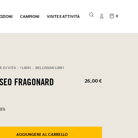
0
OZIONI
CAMPIONI
VISITE E ATTIVITÀ
E DI VITA
I LIBRI
BELLISSIMI LIBRI
26,00 €
USEO FRAGONARD
MFA
AGGIUNGERE AL CARRELLO