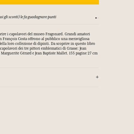
si gli sconti) le fa guadagnare punti
Consulta i nostri T&C
prire i capolavori del museo Fragonard. Grandi amatori
an François Costa offrono al pubblico una meravigliosa
della loro collezione di dipinti. Da scoprire in questo libro
 capolavori dei tre pittori emblematici di Grasse: Jean
Marguerite Gérard e Jean Baptiste Mallet. 155 pagine 27 cm