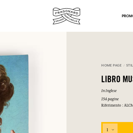
PROM
HOME PAGE
STIL
LIBRO M
po.
In Inglese
154 pagine
Riferimento : ALC
1
mulare punti e ricevere regali.