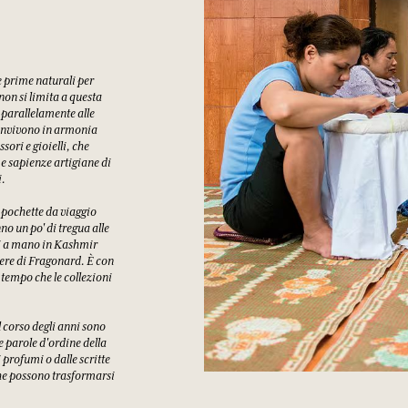
e prime naturali per
 non si limita a questa
 parallelamente alle
 convivono in armonia
ori e gioielli, che
 e sapienze artigiane di
i.
, pochette da viaggio
o un po' di tregua alle
ti a mano in Kashmir
ivere di Fragonard. È con
 tempo che le collezioni
l corso degli anni sono
e parole d'ordine della
profumi o dalle scritte
che possono trasformarsi