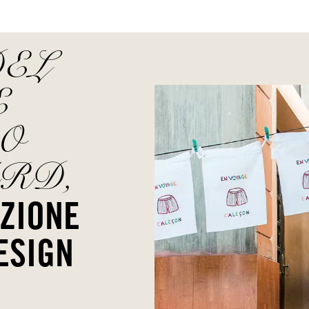
DEL
E
O
RD,
ZIONE
ESIGN