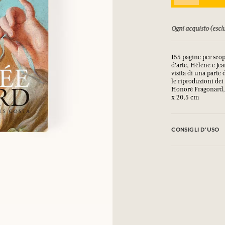
COLLEGARSI
orsati fino a 15 giorni
Ogni acquisto (esclu
mulare punti e ricevere regali.
mulare punti e ricevere regali.
mulare punti e ricevere regali.
mulare punti e ricevere regali.
155 pagine per sco
COLLEGARSI
COLLEGARSI
COLLEGARSI
COLLEGARSI
d'arte, Hélène e Je
visita di una parte 
le riproduzioni dei
Honoré Fragonard, 
x 20,5 cm
CONSIGLI D'USO
.