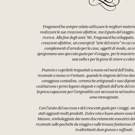
Fragonard ha sempre voluto utilizzare le migliori materi
realizzare le sue creazioni olfattive, ma il gusto del viaggio
ricerca. Alla fine degli anni '90, Fragonard ha sviluppato,
creazioni olfattive, un concept di "arte del vivere" in cui
complementi d'arredo per la casa, oggetti di moda, access
sprigionano uno spiccato gusto per il viaggio, per le maestrie
una volta e per la gioia di vivere a color
Piumini e copriletti trapuntati a mano nel nord dell'India
ricamate a mano in Vietnam, quando le stagioni del riso dann
coraggiose contadine, ceramiche artigianali e vasi dipin
costituirono i primi legami eleganti e raffinati dell'arte del v
la preoccupazione per l'originalità così necessaria nel nostro
sono immaginate.
Con l'aiuto del successo e del crescente gusto per i viaggi, ne
stati aggiunti molti prodotti. Dolce vita e buon umore sono l
Maison, simboleggiate dai nomi discretamente evocativi dei 
ricamate sulle pochette da viaggio e sulle trousse fantasiose 
in altrettanti doni gioiosi e raffinati.