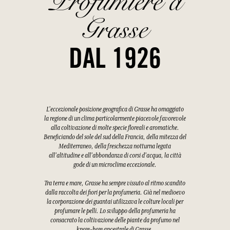
Profumiere a
Grasse
DAL 1926
L'eccezionale posizione geografica di Grasse ha omaggiato
la regione di un clima particolarmente piacevole favorevole
alla coltivazione di molte specie floreali e aromatiche.
Beneficiando del sole del sud della Francia, della mitezza del
Mediterraneo, della freschezza notturna legata
all'altitudine e all'abbondanza di corsi d'acqua, la città
gode di un microclima eccezionale.
Tra terra e mare, Grasse ha sempre vissuto al ritmo scandito
dalla raccolta dei fiori per la profumeria. Già nel medioevo
la corporazione dei guantai utilizzava le colture locali per
profumare le pelli. Lo sviluppo della profumeria ha
consacrato la coltivazione delle piante da profumo nel
know-how ancestrale di Grasse.