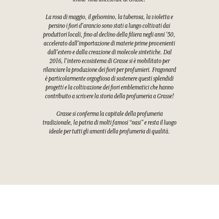
La rosa di maggio, il gelsomino, la tuberosa, la violetta e
persino i fiori d'arancio sono stati a lungo coltivati dai
produttori locali, fino al declino della filiera negli anni '50,
accelerato dall'importazione di materie prime provenienti
dall'estero e dalla creazione di molecole sintetiche. Dal
2016, l'intero ecosistema di Grasse si è mobilitato per
rilanciare la produzione dei fiori per profumieri. Fragonard
è particolarmente orgogliosa di sostenere questi splendidi
progetti e la coltivazione dei fiori emblematici che hanno
contribuito a scrivere la storia della profumeria a Grasse!
Grasse si conferma la capitale della profumeria
tradizionale, la patria di molti famosi “nasi” e resta il luogo
ideale per tutti gli amanti della profumeria di qualità.