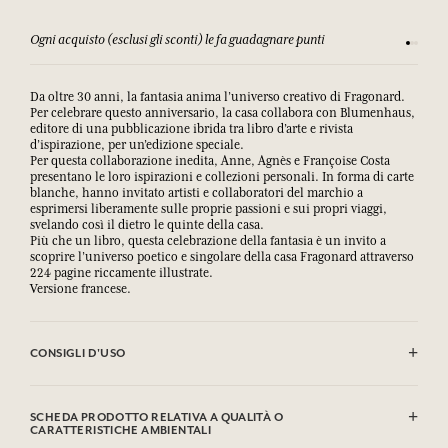
Ogni acquisto (esclusi gli sconti) le fa guadagnare punti
Consulta
Da oltre 30 anni, la fantasia anima l’universo creativo di Fragonard.
Per celebrare questo anniversario, la casa collabora con Blumenhaus,
editore di una pubblicazione ibrida tra libro d’arte e rivista
d’ispirazione, per un’edizione speciale.
Per questa collaborazione inedita, Anne, Agnès e Françoise Costa
presentano le loro ispirazioni e collezioni personali. In forma di carte
blanche, hanno invitato artisti e collaboratori del marchio a
esprimersi liberamente sulle proprie passioni e sui propri viaggi,
svelando così il dietro le quinte della casa.
Più che un libro, questa celebrazione della fantasia è un invito a
scoprire l’universo poetico e singolare della casa Fragonard attraverso
224 pagine riccamente illustrate.
Versione francese.
CONSIGLI D'USO
.
SCHEDA PRODOTTO RELATIVA A QUALITÀ O
CARATTERISTICHE AMBIENTALI