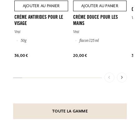
AJOUTER AU PANIER
AJOUTER AU PANIER
CRÈ
CRÈME ANTIRIDES POUR LE
CRÈME DOUCE POUR LES
Vrai
VISAGE
MAINS
2
Vrai
Vrai
50g
flacon 125 ml
39,0
36,00 €
20,00 €
TOUTE LA GAMME