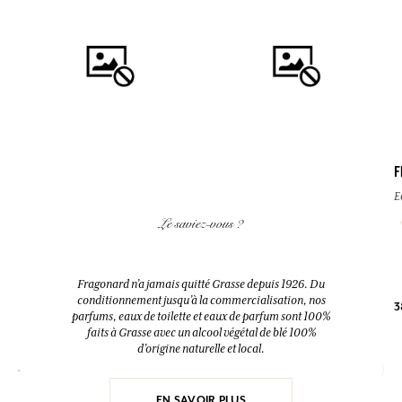
F
AJOUTER AU PANIER
AJOUTER AU PANIER
E
FLEUR D'ORANGER
EAU DES VACANCES
Le saviez-vous ?
Diffuseur + 10 bâtonnets
Eau de toilette
200ml
200ml
Fragonard n’a jamais quitté Grasse depuis 1926. Du
conditionnement jusqu’à la commercialisation, nos
3
38,00 €
52,00 €
parfums, eaux de toilette et eaux de parfum sont 100%
faits à Grasse avec un alcool végétal de blé 100%
d’origine naturelle et local.
EN SAVOIR PLUS