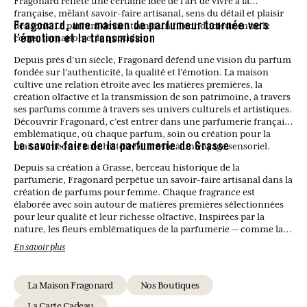
Fragonard reflète une certaine idée de l’art de vivre à la
française, mêlant savoir-faire artisanal, sens du détail et plaisir
des sens. Le parfum devient ainsi un fil conducteur entre le
Fragonard, une maison de parfumeur tournée vers
corps, la maison et le quotidien.
l’émotion et la transmission
Depuis près d’un siècle, Fragonard défend une vision du parfum
fondée sur l’authenticité, la qualité et l’émotion. La maison
cultive une relation étroite avec les matières premières, la
création olfactive et la transmission de son patrimoine, à travers
ses parfums comme à travers ses univers culturels et artistiques.
Découvrir Fragonard, c’est entrer dans une parfumerie française
emblématique, où chaque parfum, soin ou création pour la
maison raconte une histoire et invite à un voyage sensoriel.
Le savoir-faire de la parfumerie de Grasse
Depuis sa création à Grasse, berceau historique de la
parfumerie, Fragonard perpétue un savoir-faire artisanal dans la
création de parfums pour femme. Chaque fragrance est
élaborée avec soin autour de matières premières sélectionnées
pour leur qualité et leur richesse olfactive. Inspirées par la
nature, les fleurs emblématiques de la parfumerie — comme la
rose, le jasmin ou la fleur d’oranger — se mêlent à des notes
En savoir plus
modernes pour donner naissance à des compositions
harmonieuses et intemporelles. Ce savoir-faire permet de
proposer des parfums féminins à la fois élégants, équilibrés et
La Maison Fragonard
Nos Boutiques
fidèles à la tradition parfumée de Grasse.
La Carte Cadeau