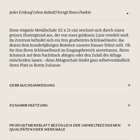
Jeder Einkauf (ohne Rabatt) bringt Ihnen Punkte
Sehen Si
Diese elegante Metallschale (12 x 21 cm) zeichnet sich durch einen
grünen Hintergrund aus, der von einer goldenen Linie veredelt wird.
Im Zentrum befindet sich ein fein gearbeitetes Schlüsselmotiv, das
dezent dem hundertjährigen Bestehen unseres Hauses Tribut zollt. Ob
Sie ihm Ihren Schlüsselbund im Eingangsbereich anvertrauen, Ihren
Schmuck auf dem Nachttisch ablegen oder den Zufall des Alltags
entscheiden lassen – diese Ablageschale findet ganz selbstverständlich
ihren Platz in Ihrem Zuhause.
GEBRAUCHSANWEISUNG
Mit der weichen Seite eines leicht angefeuchteten Schwamms
reinigen
ZUSAMMENSETZUNG
Bügeleisen
PRODUKTMERKBLATT BEZÜGLICH DER UMWELTBEZOGENEN
QUALITÄTEN ODER MERKMALE