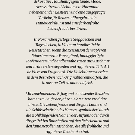
dekorative Haushaltsgegenstände, Mode,
Accessoires und Schmuck in Harmonie
nebeneinander existieren und eine ausgeprägte
Vorliebe für Reisen, althergebrachte
Handwerkskunst und eine farbenfrohe
Lebensfreude bestärken.
In Nordindien gestopfte Steppdecken und
Tagesdecken, in Vietnam handbestickte
Reisetaschen, wenn die Reissaison den tapferen
Bäuerinnen eine Pause gönnt, handgefertigte
Töpferwaren und handbemalte Vasen aus Kaschmir
waren die ersten eleganten und raffinierten Teile Art
de Vivre von Fragonard. Die Kollektionen werden
in dem Bestreben nach Originalität entworfen, die
in unserer Zeit so notwendig ist.
Mit zunehmendem Erfolg und wachsender Reiselust
kamen im Laufe der Jahre viele weitere Produkte
hinzu. Die Lebensfreude und die gute Laune sind
die Schlüsselwörter des Hauses, symbolisiert durch
die wohlklingenden Namen der Parfums oder durch
die gestickten Botschaften auf den Reisebeuteln und
den fantasievollen Täschchen, die alle fröhliche und
raffinierte Geschenke sind.