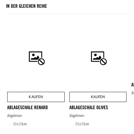
IN DER GLEICHEN REIHE
A
B
KAUFEN
KAUFEN
ABLAGESCHALE RENARD
ABLAGESCHALE OLIVES
Bügeleisen
Bügeleisen
13 x 13cm
13 x 13cm