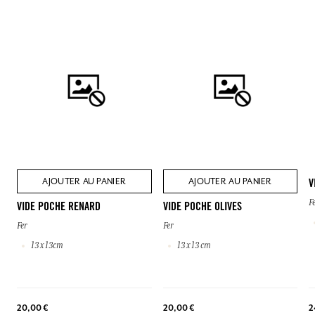
AJOUTER AU PANIER
AJOUTER AU PANIER
V
F
VIDE POCHE RENARD
VIDE POCHE OLIVES
Fer
Fer
13 x 13cm
13 x 13 cm
2
20,00 €
20,00 €