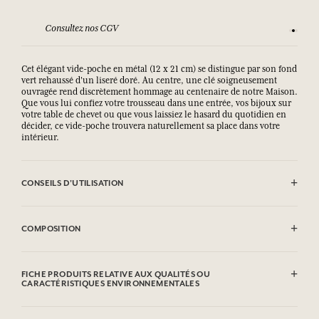
Consultez nos CGV
Satisfai
Cet élégant vide-poche en métal (12 x 21 cm) se distingue par son fond
vert rehaussé d'un liseré doré. Au centre, une clé soigneusement
ouvragée rend discrètement hommage au centenaire de notre Maison.
Que vous lui confiez votre trousseau dans une entrée, vos bijoux sur
votre table de chevet ou que vous laissiez le hasard du quotidien en
décider, ce vide-poche trouvera naturellement sa place dans votre
intérieur.
CONSEILS D'UTILISATION
Nettoyer avec le côté doux d'une éponge lègèrement humide.
COMPOSITION
Fer
FICHE PRODUITS RELATIVE AUX QUALITÉS OU
CARACTÉRISTIQUES ENVIRONNEMENTALES