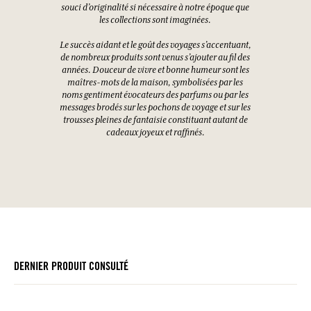
souci d’originalité si nécessaire à notre époque que
les collections sont imaginées.
Le succès aidant et le goût des voyages s’accentuant,
de nombreux produits sont venus s’ajouter au fil des
années. Douceur de vivre et bonne humeur sont les
maîtres-mots de la maison, symbolisées par les
noms gentiment évocateurs des parfums ou par les
messages brodés sur les pochons de voyage et sur les
trousses pleines de fantaisie constituant autant de
cadeaux joyeux et raffinés.
DERNIER PRODUIT CONSULTÉ