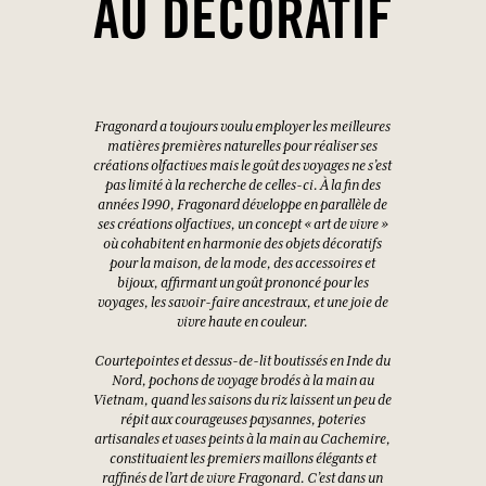
AU DÉCORATIF
Fragonard a toujours voulu employer les meilleures
matières premières naturelles pour réaliser ses
créations olfactives mais le goût des voyages ne s’est
pas limité à la recherche de celles-ci. À la fin des
années 1990, Fragonard développe en parallèle de
ses créations olfactives, un concept « art de vivre »
où cohabitent en harmonie des objets décoratifs
pour la maison, de la mode, des accessoires et
bijoux, affirmant un goût prononcé pour les
voyages, les savoir-faire ancestraux, et une joie de
vivre haute en couleur.
Courtepointes et dessus-de-lit boutissés en Inde du
Nord, pochons de voyage brodés à la main au
Vietnam, quand les saisons du riz laissent un peu de
répit aux courageuses paysannes, poteries
artisanales et vases peints à la main au Cachemire,
constituaient les premiers maillons élégants et
raffinés de l’art de vivre Fragonard. C’est dans un