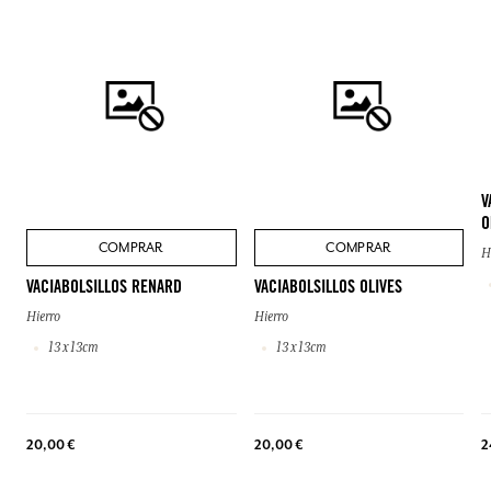
V
O
COMPRAR
COMPRAR
H
VACIABOLSILLOS RENARD
VACIABOLSILLOS OLIVES
Hierro
Hierro
13 x 13cm
13 x 13cm
20,00 €
20,00 €
2