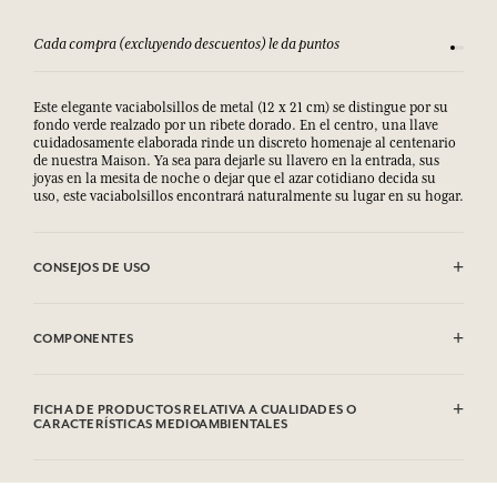
Cada compra (excluyendo descuentos) le da puntos
Consult
Este elegante vaciabolsillos de metal (12 x 21 cm) se distingue por su
fondo verde realzado por un ribete dorado. En el centro, una llave
cuidadosamente elaborada rinde un discreto homenaje al centenario
de nuestra Maison. Ya sea para dejarle su llavero en la entrada, sus
joyas en la mesita de noche o dejar que el azar cotidiano decida su
uso, este vaciabolsillos encontrará naturalmente su lugar en su hogar.
CONSEJOS DE USO
Limpiar con el lado suave de una esponja ligeramente húmeda.
COMPONENTES
Hierro
FICHA DE PRODUCTOS RELATIVA A CUALIDADES O
CARACTERÍSTICAS MEDIOAMBIENTALES