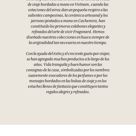
de viaje bordadas a mano en Vietnam, cuando las
estaciones del arroz dan un pequeño respiro a las
valientes campesinas, la cerámica artesanal y los
jarrones pintados a mano en Cachemira, han
constituido los primeros eslabones elegantes y
refinados del arte de vivir Fragonard. Hemos
diseñado nuestras colecciones en busca siempre de
la originalidad tan necesaria en nuestro tiempo.
Con la ayuda del éxito y el creciente gusto por viajar,
se han agregado muchos productos a lo largo de los
años. Vida tranquila y buen humor son las
consignas de la casa, simbolizadas por los nombres
suavemente evocadores de los perfumes o por los
mensajes bordados en las bolsas de viaje y en los
estuches llenos de fantasía que constituyen tantos
regalos alegres y refinados.