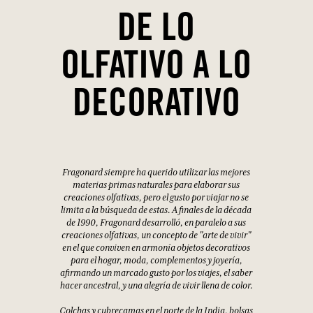
DE LO
OLFATIVO A LO
DECORATIVO
Fragonard siempre ha querido utilizar las mejores
materias primas naturales para elaborar sus
creaciones olfativas, pero el gusto por viajar no se
limita a la búsqueda de estas. A finales de la década
de 1990, Fragonard desarrolló, en paralelo a sus
creaciones olfativas, un concepto de "arte de vivir"
en el que conviven en armonía objetos decorativos
para el hogar, moda, complementos y joyería,
afirmando un marcado gusto por los viajes, el saber
hacer ancestral, y una alegría de vivir llena de color.
Colchas y cubrecamas en el norte de la India, bolsas