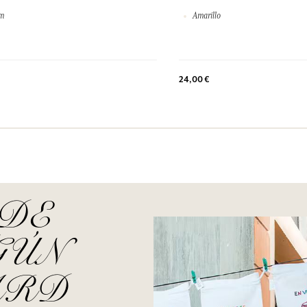
cm
Amarillo
24,00 €
 DE
GÚN
ARD