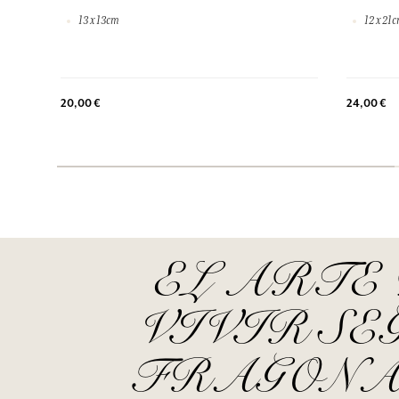
13 x 13cm
12 x 21
20,00 €
24,00 €
EL ARTE
VIVIR SE
FRAGON