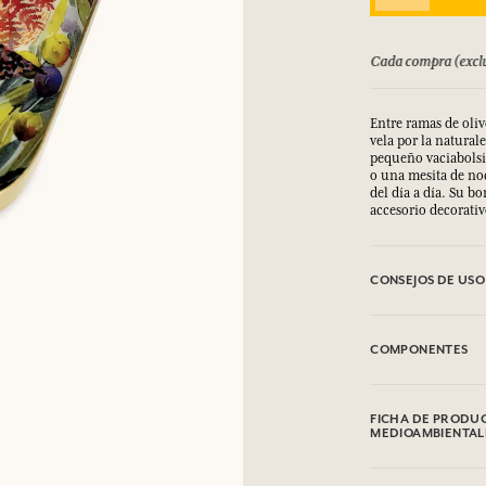
INICIAR SESIÓN
bolsado hasta 15 días
Cada compra (exclu
los.
los.
los.
los.
INICIAR SESIÓN
INICIAR SESIÓN
INICIAR SESIÓN
INICIAR SESIÓN
Entre ramas de oli
vela por la natural
pequeño vaciabolsil
o una mesita de no
del día a día. Su b
accesorio decorativ
CONSEJOS DE USO
Limpiar con el lad
COMPONENTES
Hierro
FICHA DE PRODUC
MEDIOAMBIENTAL