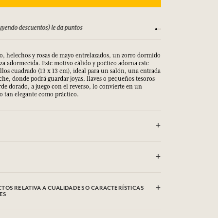
yendo descuentos) le da puntos
Consulta nuestros T
vo, helechos y rosas de mayo entrelazados, un zorro dormido
eza adormecida. Este motivo cálido y poético adorna este
los cuadrado (13 x 13 cm), ideal para un salón, una entrada
che, donde podrá guardar joyas, llaves o pequeños tesoros
orde dorado, a juego con el reverso, lo convierte en un
o tan elegante como práctico.
o suave de una esponja ligeramente húmeda.
TOS RELATIVA A CUALIDADES O CARACTERÍSTICAS
ES