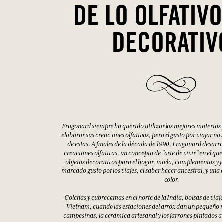
DE LO OLFATIVO
DECORATIV
Fragonard siempre ha querido utilizar las mejores materias
elaborar sus creaciones olfativas, pero el gusto por viajar no
de estas. A finales de la década de 1990, Fragonard desarrol
creaciones olfativas, un concepto de "arte de vivir" en el q
objetos decorativos para el hogar, moda, complementos y 
marcado gusto por los viajes, el saber hacer ancestral, y una a
color.
Colchas y cubrecamas en el norte de la India, bolsas de vi
Vietnam, cuando las estaciones del arroz dan un pequeño re
campesinas, la cerámica artesanal y los jarrones pintados