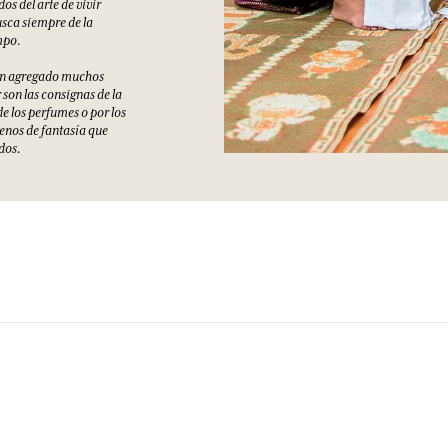
os del arte de vivir
sca siempre de la
mpo.
 han agregado muchos
 son las consignas de la
 los perfumes o por los
lenos de fantasía que
dos.