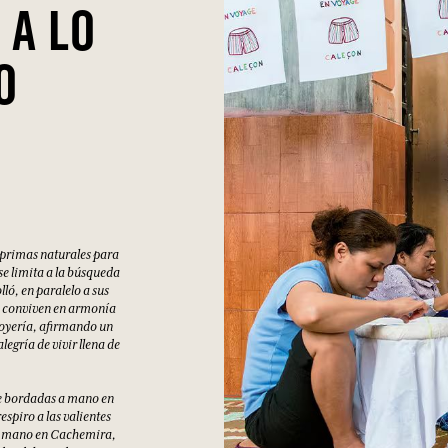
 A LO
O
 primas naturales para
 se limita a la búsqueda
ló, en paralelo a sus
ue conviven en armonía
joyería, afirmando un
legría de vivir llena de
aje bordadas a mano en
spiro a las valientes
 a mano en Cachemira,