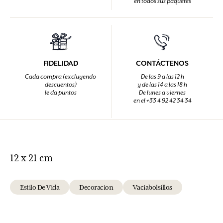
en todos sus paquetes
FIDELIDAD
CONTÁCTENOS
Cada compra (excluyendo
De las 9 a las 12 h
descuentos)
y de las 14 a las 18 h
le da puntos
De lunes a viernes
en el +33 4 92 42 34 34
12 x 21 cm
Estilo De Vida
Decoracion
Vaciabolsillos