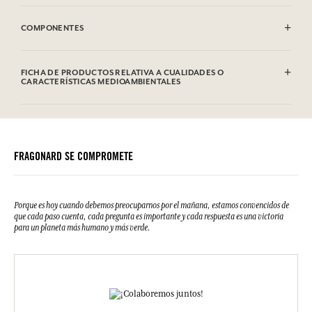
Limpiar con el lado suave de una esponja ligeramente húmeda.
COMPONENTES
Hierro
FICHA DE PRODUCTOS RELATIVA A CUALIDADES O
CARACTERÍSTICAS MEDIOAMBIENTALES
FRAGONARD SE COMPROMETE
Porque es hoy cuando debemos preocuparnos por el mañana, estamos convencidos de
que cada paso cuenta, cada pregunta es importante y cada respuesta es una victoria
para un planeta más humano y más verde.