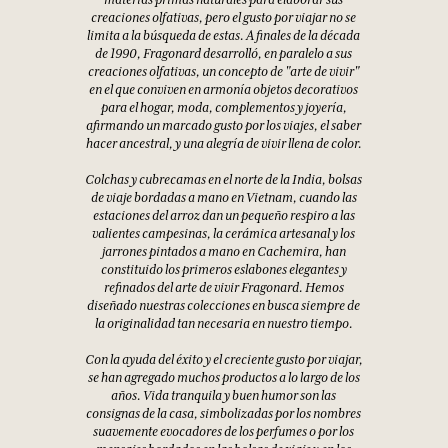
creaciones olfativas, pero el gusto por viajar no se
limita a la búsqueda de estas. A finales de la década
de 1990, Fragonard desarrolló, en paralelo a sus
creaciones olfativas, un concepto de "arte de vivir"
en el que conviven en armonía objetos decorativos
para el hogar, moda, complementos y joyería,
afirmando un marcado gusto por los viajes, el saber
hacer ancestral, y una alegría de vivir llena de color.
Colchas y cubrecamas en el norte de la India, bolsas
de viaje bordadas a mano en Vietnam, cuando las
estaciones del arroz dan un pequeño respiro a las
valientes campesinas, la cerámica artesanal y los
jarrones pintados a mano en Cachemira, han
constituido los primeros eslabones elegantes y
refinados del arte de vivir Fragonard. Hemos
diseñado nuestras colecciones en busca siempre de
la originalidad tan necesaria en nuestro tiempo.
Con la ayuda del éxito y el creciente gusto por viajar,
se han agregado muchos productos a lo largo de los
años. Vida tranquila y buen humor son las
consignas de la casa, simbolizadas por los nombres
suavemente evocadores de los perfumes o por los