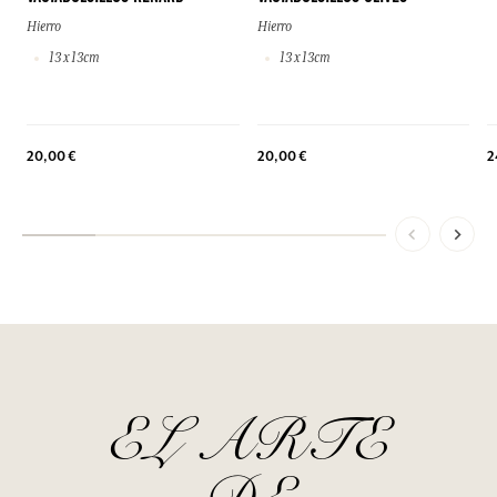
Hierro
Hierro
13 x 13cm
13 x 13cm
20,00 €
20,00 €
2
EL ARTE