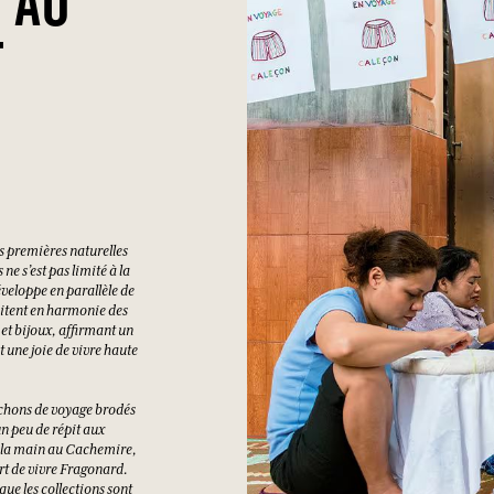
F AU
F
s premières naturelles
ne s’est pas limité à la
éveloppe en parallèle de
abitent en harmonie des
 et bijoux, affirmant un
 une joie de vivre haute
ochons de voyage brodés
un peu de répit aux
à la main au Cachemire,
art de vivre Fragonard.
que les collections sont