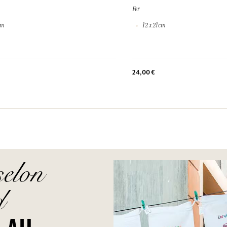
Fer
cm
12 x 21cm
24,00 €
selon
d