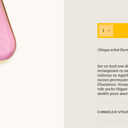
SE CONNECTER
1
ux.
ux.
ux.
ux.
SE CONNECTER
SE CONNECTER
SE CONNECTER
SE CONNECTER
ursé jusqu'à 15 jours
Chaque achat (hors
Sur un fond rose d
rectangulaire en mé
indienne au regard 
racines provençale
d’harmonie. Nommé 
vide-poche élégant 
modèle jaune assort
CONSEILS D'UTILI
Nettoyer avec le c