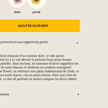
ROSE
JAUNE
AJOUTER AU PANIER
 promotion) vous rapporte des points
Consultez nos CGV
élicat rehaussé d’un contour doré, ce vide-poche
tal (12 x 21 cm) dévoile le portrait d’une jeune femme
paisible. Dans ses bras, les rameaux d’olivier rappellent les
s de notre Maison et célèbrent un symbole intemporel
Haveli, en référence aux palais traditionnels de l’Inde, ce
accueille bijoux, clés ou petits trésors. Placé aux côtés du
i, ce duo de portraits en miroir compose un décor raffiné.
SATION
ôté doux d'une éponge lègèrement humide.