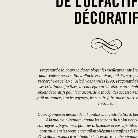
DE L’OLFACTI
DÉCORATI
Fragonard a toujours voulu employer les meilleures matière
pour réaliser ses créations olfactives mais le goût des voyages 
recherche de celles-ci. À la fin des années 1990, Fragonard d
ses créations olfactives, un concept « art de vivre » où coh
objets décoratifs pour la maison, de la mode, des accessoires
goût prononcé pour les voyages, les savoir-faire ancestraux, et
en couleur.
Courtepointes et dessus-de-lit boutissés en Inde du Nord, p
à la main au Vietnam, quand les saisons du riz laissent 
courageuses paysannes, poteries artisanales et vases peints 
constituaient les premiers maillons élégants et raffinés de l’
C’est dans un souci d’originalité si nécessaire à notre époque 