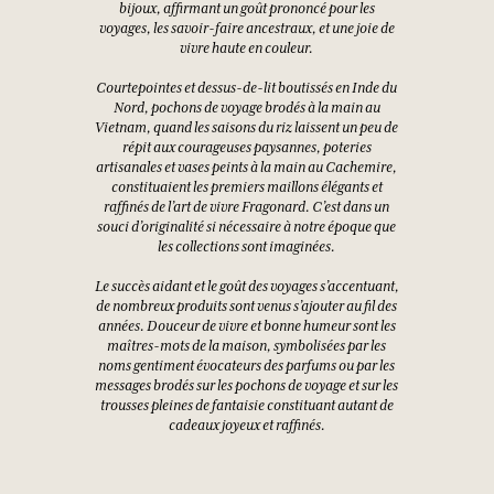
bijoux, affirmant un goût prononcé pour les
voyages, les savoir-faire ancestraux, et une joie de
vivre haute en couleur.
Courtepointes et dessus-de-lit boutissés en Inde du
Nord, pochons de voyage brodés à la main au
Vietnam, quand les saisons du riz laissent un peu de
répit aux courageuses paysannes, poteries
artisanales et vases peints à la main au Cachemire,
constituaient les premiers maillons élégants et
raffinés de l’art de vivre Fragonard. C’est dans un
souci d’originalité si nécessaire à notre époque que
les collections sont imaginées.
Le succès aidant et le goût des voyages s’accentuant,
de nombreux produits sont venus s’ajouter au fil des
années. Douceur de vivre et bonne humeur sont les
maîtres-mots de la maison, symbolisées par les
noms gentiment évocateurs des parfums ou par les
messages brodés sur les pochons de voyage et sur les
trousses pleines de fantaisie constituant autant de
cadeaux joyeux et raffinés.