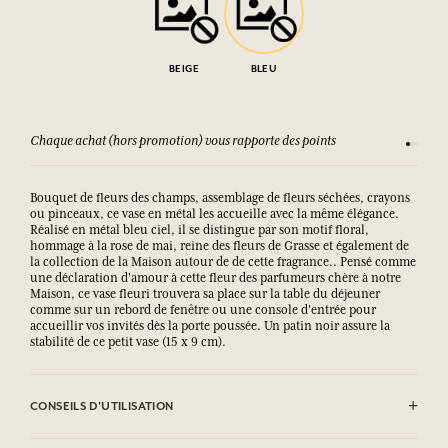
BEIGE
BLEU
Chaque achat (hors promotion) vous rapporte des points
Consult
Bouquet de fleurs des champs, assemblage de fleurs séchées, crayons
ou pinceaux, ce vase en métal les accueille avec la même élégance.
Réalisé en métal bleu ciel, il se distingue par son motif floral,
hommage à la rose de mai, reine des fleurs de Grasse et également de
la collection de la Maison autour de de cette fragrance.. Pensé comme
une déclaration d'amour à cette fleur des parfumeurs chère à notre
Maison, ce vase fleuri trouvera sa place sur la table du déjeuner
comme sur un rebord de fenêtre ou une console d'entrée pour
accueillir vos invités dès la porte poussée. Un patin noir assure la
stabilité de ce petit vase (15 x 9 cm).
CONSEILS D'UTILISATION
Nettoyer avec le côté doux d'une éponge lègèrement humide.