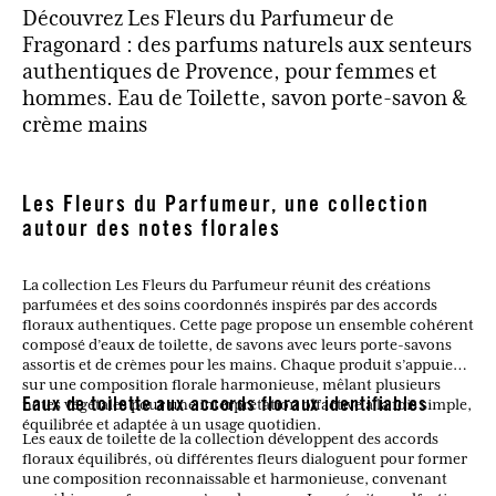
Découvrez Les Fleurs du Parfumeur de
Fragonard : des parfums naturels aux senteurs
authentiques de Provence, pour femmes et
hommes. Eau de Toilette, savon porte-savon &
crème mains
Les Fleurs du Parfumeur, une collection
autour des notes florales
La collection Les Fleurs du Parfumeur réunit des créations
parfumées et des soins coordonnés inspirés par des accords
floraux authentiques. Cette page propose un ensemble cohérent
composé d’eaux de toilette, de savons avec leurs porte-savons
assortis et de crèmes pour les mains. Chaque produit s’appuie
sur une composition florale harmonieuse, mêlant plusieurs
notes végétales pour une interprétation olfactive à la fois simple,
Eaux de toilette aux accords floraux identifiables
équilibrée et adaptée à un usage quotidien.
Les eaux de toilette de la collection développent des accords
floraux équilibrés, où différentes fleurs dialoguent pour former
une composition reconnaissable et harmonieuse, convenant