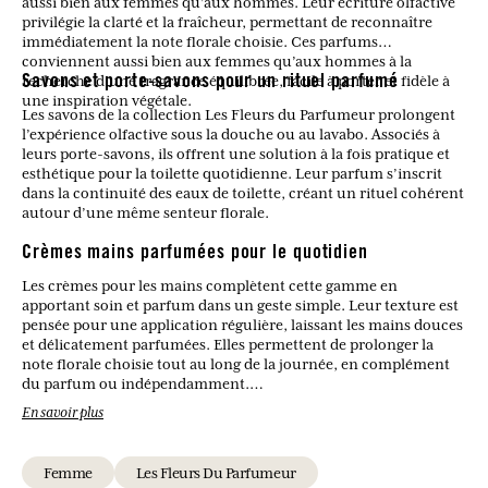
aussi bien aux femmes qu’aux hommes. Leur écriture olfactive
privilégie la clarté et la fraîcheur, permettant de reconnaître
immédiatement la note florale choisie. Ces parfums
conviennent aussi bien aux femmes qu’aux hommes à la
recherche d’une fragrance équilibrée, facile à porter et fidèle à
Savons et porte-savons pour un rituel parfumé
une inspiration végétale.
Les savons de la collection Les Fleurs du Parfumeur prolongent
l’expérience olfactive sous la douche ou au lavabo. Associés à
leurs porte-savons, ils offrent une solution à la fois pratique et
esthétique pour la toilette quotidienne. Leur parfum s’inscrit
dans la continuité des eaux de toilette, créant un rituel cohérent
autour d’une même senteur florale.
Crèmes mains parfumées pour le quotidien
Les crèmes pour les mains complètent cette gamme en
apportant soin et parfum dans un geste simple. Leur texture est
pensée pour une application régulière, laissant les mains douces
et délicatement parfumées. Elles permettent de prolonger la
note florale choisie tout au long de la journée, en complément
du parfum ou indépendamment.
En savoir plus
Quels produits composent la collection Les Fleurs du
Parfumeur ?
Femme
Les Fleurs Du Parfumeur
Des eaux de toilette, des savons avec porte-savons et des crèmes