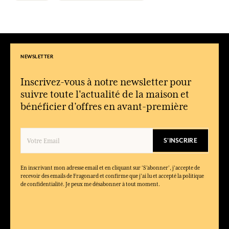
pour les mains.
Les parfums de cette collection sont-ils unisexes ?
Oui, les eaux de toilette peuvent convenir aussi bien aux
femmes qu’aux hommes.
NEWSLETTER
Les savons sont-ils assortis aux parfums ?
Oui, ils reprennent les mêmes notes florales pour une harmonie
olfactive.
Inscrivez-vous à notre newsletter pour
suivre toute l'actualité de la maison et
Peut-on utiliser les crèmes mains sans porter le parfum ?
bénéficier d’offres en avant-première
Oui, elles peuvent être utilisées seules pour un parfum léger et
discret.
S'INSCRIRE
En inscrivant mon adresse email et en cliquant sur ‘S’abonner’, j'accepte de
recevoir des emails de Fragonard et confirme que j'ai lu et accepté la politique
de confidentialité. Je peux me désabonner à tout moment.