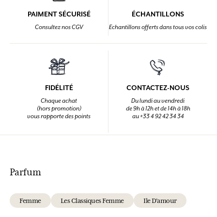
PAIMENT SÉCURISÉ
ÉCHANTILLONS
Consultez nos CGV
Echantillons offerts dans tous vos colis
FIDÉLITÉ
CONTACTEZ-NOUS
Chaque achat
Du lundi au vendredi
(hors promotion)
de 9h à 12h et de 14h à 18h
vous rapporte des points
au +33 4 92 42 34 34
Parfum
Femme
Les Classiques Femme
Ile D'amour