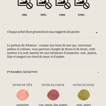
15ML
30ML
60ML
120ML
Chaque achat (hors promotion) vous rapporte des points
Consult
Le parfum Ile d'Amour : comme une brise de mer qui, traversant
jardins et collines, vous parvient chargée de fleurs et de fruits, cette
senteur à la note marine est une harmonie d'osmantus, rose, jasmin,
lilas et muguet sur fond de musc et d'ambre.
PYRAMIDE OLFACTIVE
NOTES DE TÊTE
NOTES DE COEUR
NOTES DE FOND
osmanthus
rose, jasmin, lilas, muguet
musc, ambre