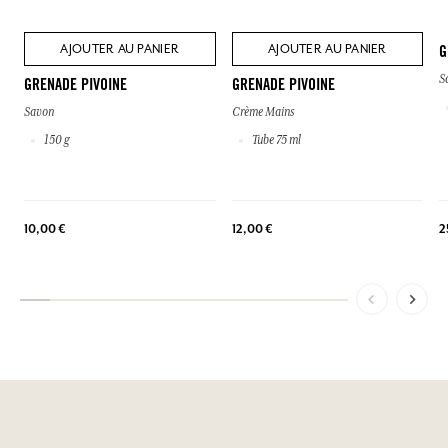
AJOUTER AU PANIER
AJOUTER AU PANIER
G
S
GRENADE PIVOINE
GRENADE PIVOINE
Savon
Crème Mains
150 g
Tube 75 ml
2
10,00 €
12,00 €