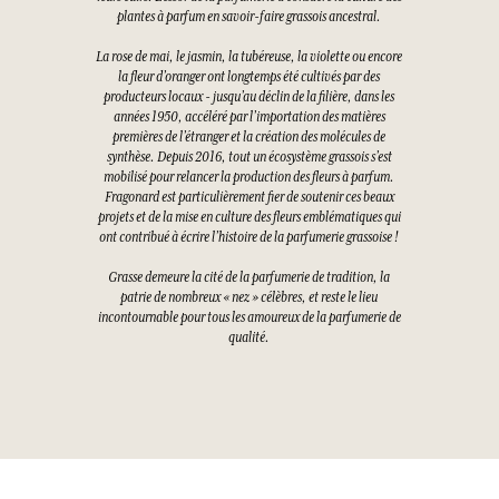
plantes à parfum en savoir-faire grassois ancestral.
La rose de mai, le jasmin, la tubéreuse, la violette ou encore
la fleur d’oranger ont longtemps été cultivés par des
producteurs locaux - jusqu’au déclin de la filière, dans les
années 1950, accéléré par l’importation des matières
premières de l’étranger et la création des molécules de
synthèse. Depuis 2016, tout un écosystème grassois s’est
mobilisé pour relancer la production des fleurs à parfum.
Fragonard est particulièrement fier de soutenir ces beaux
projets et de la mise en culture des fleurs emblématiques qui
ont contribué à écrire l’histoire de la parfumerie grassoise !
Grasse demeure la cité de la parfumerie de tradition, la
patrie de nombreux « nez » célèbres, et reste le lieu
incontournable pour tous les amoureux de la parfumerie de
qualité.