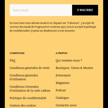
Le parfum est-il intense ?
Il offre une présence maîtrisée, avec un sillage élégant sans être
S'INSCRIRE
envahissant.
Quels produits composent la collection Vétiver ?
La collection propose l’eau de toilette dans des formats
En inscrivant mon adresse email et en cliquant sur ‘S’abonner’, j'accepte de
recevoir des emails de Fragonard et confirme que j'ai lu et accepté la politique
rechargeables, dans une démarche durable.
de confidentialité. Je peux me désabonner à tout moment.
CONDITIONS
A PROPOS
FAQ
Qui sommes nous ?
Conditions générales de vente
Boutiques, Usines & Musées
Conditions générales
Evénement
d'utilisation
Magazines
Conditions Générales
Podcast
d'utilisation de la carte cadeau
Catalogue
Politique de confidentialité
Contactez-nous
Gestion des cookies