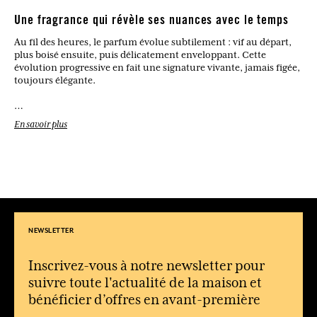
Une fragrance qui révèle ses nuances avec le temps
Au fil des heures, le parfum évolue subtilement : vif au départ,
plus boisé ensuite, puis délicatement enveloppant. Cette
évolution progressive en fait une signature vivante, jamais figée,
toujours élégante.
Quel type de parfum est Vétiver ?
En savoir plus
C’est une eau de toilette boisée et aromatique, équilibrée entre
fraîcheur et profondeur.
Qu’est-ce qui caractérise le vétiver en parfumerie ?
Il apporte une note boisée, légèrement fumée et terreuse,
souvent associée à une élégance naturelle et intemporelle.
À qui s’adresse cette fragrance ?
NEWSLETTER
Aux hommes recherchant un parfum structuré, élégant et facile
à porter au quotidien.
Inscrivez-vous à notre newsletter pour
Dans quelles occasions porter Vétiver ?
suivre toute l'actualité de la maison et
Sa polyvalence le rend adapté aussi bien au bureau qu’en soirée
ou en week-end.
bénéficier d’offres en avant-première