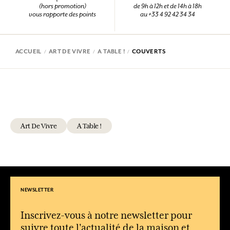
(hors promotion)
de 9h à 12h et de 14h à 18h
vous rapporte des points
au +33 4 92 42 34 34
ACCUEIL
ART DE VIVRE
A TABLE !
COUVERTS
Art De Vivre
A Table !
NEWSLETTER
Inscrivez-vous à notre newsletter pour
suivre toute l'actualité de la maison et