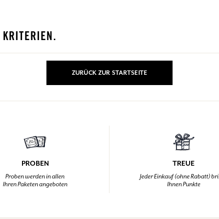
EINWÄHLEN
 KRITERIEN.
nd Geschenke.
nd Geschenke.
nd Geschenke.
nd Geschenke.
EINWÄHLEN
EINWÄHLEN
EINWÄHLEN
EINWÄHLEN
ZURÜCK ZUR STARTSEITE
PROBEN
TREUE
Proben werden in allen
Jeder Einkauf (ohne Rabatt) br
Ihren Paketen angeboten
Ihnen Punkte