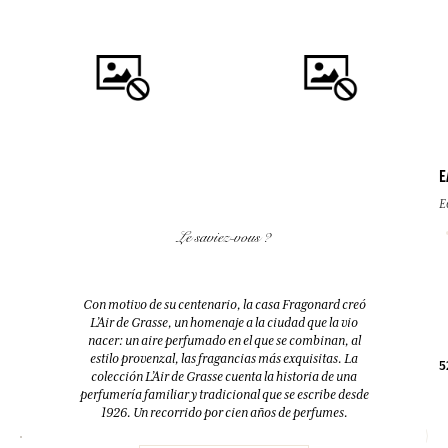
E
E
COMPRAR
COMPRAR
Le saviez-vous ?
FLEUR D'ORANGER (FLOR DE
FLEUR D'ORANGER (FLOR DE
AZAHAR)
AZAHAR)
Difusor + 10 bastoncillos
Eau de toilette
Con motivo de su centenario, la casa Fragonard creó
200ml
100ml
L’Air de Grasse, un homenaje a la ciudad que la vio
nacer: un aire perfumado en el que se combinan, al
estilo provenzal, las fragancias más exquisitas. La
38,00 €
38,00 €
5
colección L’Air de Grasse cuenta la historia de una
perfumería familiar y tradicional que se escribe desde
1926. Un recorrido por cien años de perfumes.