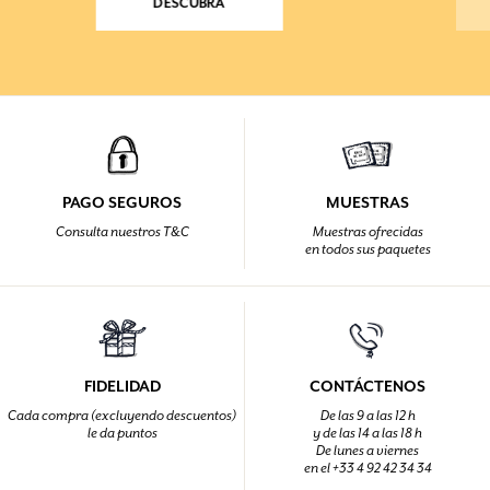
DESCUBRA
PAGO SEGUROS
MUESTRAS
Consulta nuestros T&C
Muestras ofrecidas
en todos sus paquetes
FIDELIDAD
CONTÁCTENOS
Cada compra (excluyendo descuentos)
De las 9 a las 12 h
le da puntos
y de las 14 a las 18 h
De lunes a viernes
en el +33 4 92 42 34 34