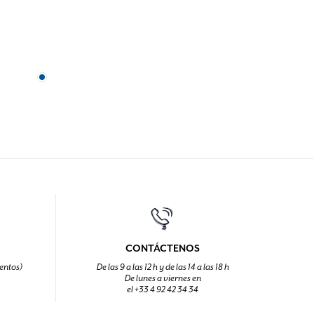
CONTÁCTENOS
entos)
De las 9 a las 12 h y de las 14 a las 18 h
De lunes a viernes en
el +33 4 92 42 34 34