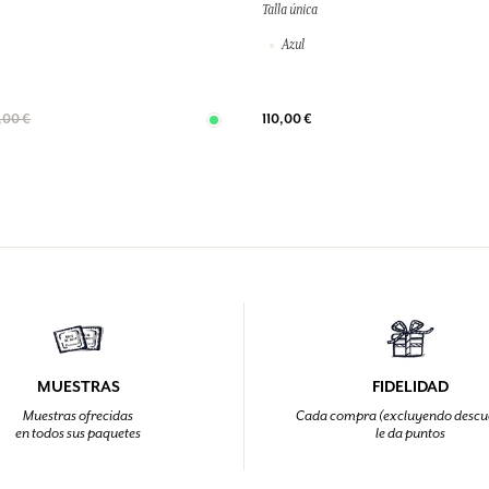
Talla única
Azul
110,00 €
,00 €
MUESTRAS
FIDELIDAD
Muestras ofrecidas
Cada compra (excluyendo descu
en todos sus paquetes
le da puntos