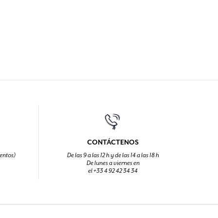
CONTÁCTENOS
entos)
De las 9 a las 12 h y de las 14 a las 18 h
De lunes a viernes en
el +33 4 92 42 34 34