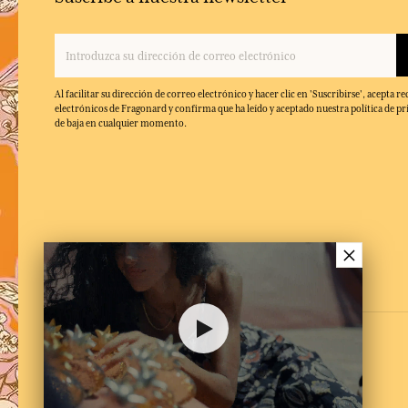
Al facilitar su dirección de correo electrónico y hacer clic en 'Suscribirse', acepta re
electrónicos de Fragonard y confirma que ha leído y aceptado nuestra política de pr
de baja en cualquier momento.
×