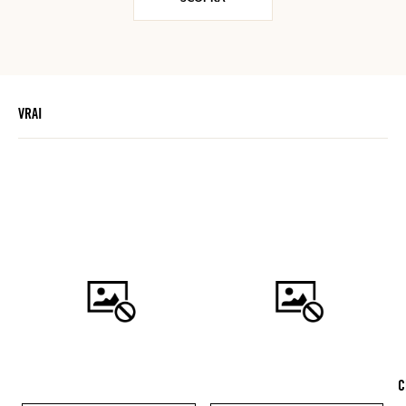
VRAI
C