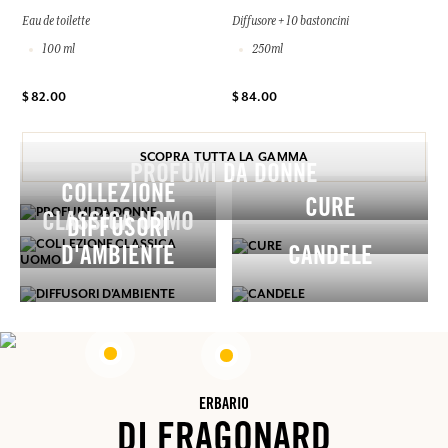
Eau de toilette
Diffusore + 10 bastoncini
100 ml
250ml
$ 82.00
$ 84.00
SCOPRA TUTTA LA GAMMA
PROFUMI DA DONNE
COLLEZIONE
CURE
CLASSICA UOMO
DIFFUSORI
D'AMBIENTE
CANDELE
ERBARIO
DI FRAGONARD