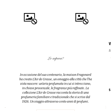
V
COMPRARE
COMPRARE
E
Lo sapeva?
SAPONE TRANSPARENTE ALLA
GRAIN DE SOLEIL
GLICERINA
Eau de parfum
125g
In occasione del suo centenario, la maison Fragonard
50ml
Cedro
ha creato L’Air de Grasse, un omaggio alla città che l’ha
vista nascere: un’aria profumata in cui si intrecciano,
in chiave provenzale, le fragranze più raffinate. La
+ 2
$
$ 12.00
$ 74.00
collezione L’Air de Grasse racconta la storia di una
profumeria familiare e tradizionale che si scrive dal
1926. Un viaggio attraverso cento anni di profumi.