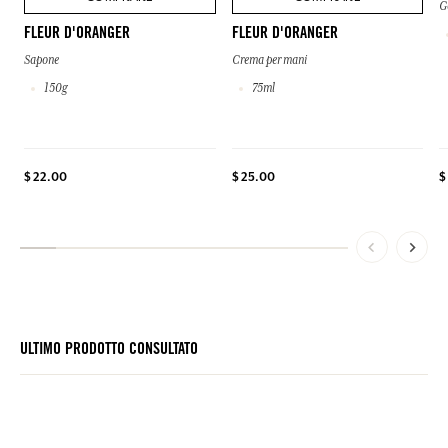
G
FLEUR D'ORANGER
FLEUR D'ORANGER
Sapone
Crema per mani
150g
75ml
$
$ 22.00
$ 25.00
ULTIMO PRODOTTO CONSULTATO