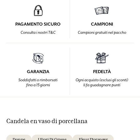
PAGAMENTO SICURO
CAMPIONI
Consulta i nostri T&C
Campioni gratuiti nel paccho
GARANZIA
FEDELTÀ
Soddisfatti o rimborsati
Ogni acquisto (esclusi gli sconti)
fino a 15 giorni
li fa guadagnare punti
Candela en vaso di porcellana
Donne
I Fiori Di Grasse
Fleur D'oranger