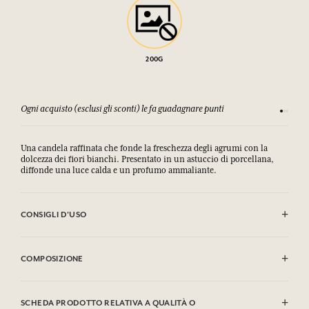
200G
Ogni acquisto (esclusi gli sconti) le fa guadagnare punti
Consulta
Una candela raffinata che fonde la freschezza degli agrumi con la
dolcezza dei fiori bianchi. Presentato in un astuccio di porcellana,
diffonde una luce calda e un profumo ammaliante.
CONSIGLI D'USO
Evitare di inalare direttamente il fumo. Arieggiare bene la stanza dopo
l’uso.
COMPOSIZIONE
Bruciare alla vista. Tenere fuori dalla portata dei bambini. Tenere
lontano da oggetti infiammabili.
Evitare qualsiasi contatto con la candela accesa. Non lasciare bruciare
Contiene: Linalyl Acetate.
per più di tre ore consecutive. Tagliare regolarmente lo stoppino. Non
SCHEDA PRODOTTO RELATIVA A QUALITÀ O