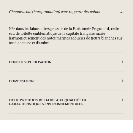
Chaque achat (hors promotion) vous rapporte des points
Consult
Née dans les laboratoires grassois de la Parfumerie Fragonard, cette
eau de toilette emblématique de la capitale française marie
harmonieusement des notes marines adoucies de fleurs blanches sur
fond de musc et d'ambre.
CONSEILS D'UTILISATION
INFLAMMABLE : Ne pas vaporiser vers une flamme.
COMPOSITION
Alcohol denat. (Sd Alcohol 39C), Aqua (Water), Parfum (Fragrance),
Citronellol, Eugenol, Geraniol, Hydroxycitronellal, Linalool, CI
FICHE PRODUITS RELATIVE AUX QUALITÉS OU
42090 (FD C Blue 1). Cette liste peut faire l'objet de modifications,
CARACTÉRISTIQUES ENVIRONNEMENTALES
veuillez consulter l'emballage du produit acheté.
Tableau d'information
Veuillez consulter les qualités ou caractéristiques environnementales
cliquant ici
en
.