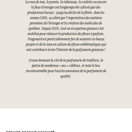
La rose de mai, le jasmin, la tubéreuse, la violette ou encore
la fleur d’oranger ont longtemps été cultivés par des
producteurs locaux - jusqu’au déclin de la filière, dans les
années 1950, accéléré par l’importation des matières
premières de l’étranger et la création des molécules de
synthèse. Depuis 2016, tout un écosystème grassois s’est
mobilisé pour relancer la production des fleurs à parfum.
Fragonard est particulièrement fier de soutenir ces beaux
projets et de la mise en culture des fleurs emblématiques qui
ont contribué à écrire l’histoire de la parfumerie grassoise !
Grasse demeure la cité de la parfumerie de tradition, la
patrie de nombreux « nez » célèbres, et reste le lieu
incontournable pour tous les amoureux de la parfumerie de
qualité.