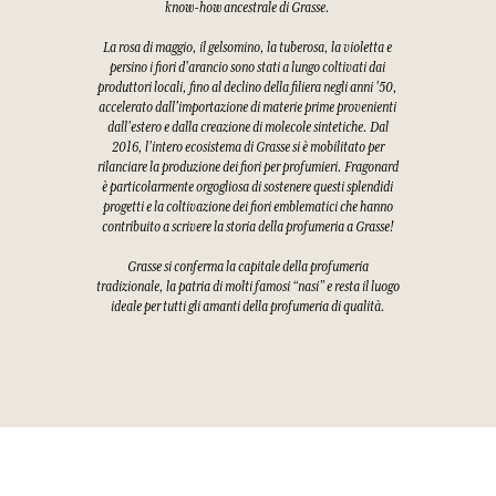
know-how ancestrale di Grasse.
La rosa di maggio, il gelsomino, la tuberosa, la violetta e
persino i fiori d'arancio sono stati a lungo coltivati dai
produttori locali, fino al declino della filiera negli anni '50,
accelerato dall'importazione di materie prime provenienti
dall'estero e dalla creazione di molecole sintetiche. Dal
2016, l'intero ecosistema di Grasse si è mobilitato per
rilanciare la produzione dei fiori per profumieri. Fragonard
è particolarmente orgogliosa di sostenere questi splendidi
progetti e la coltivazione dei fiori emblematici che hanno
contribuito a scrivere la storia della profumeria a Grasse!
Grasse si conferma la capitale della profumeria
tradizionale, la patria di molti famosi “nasi” e resta il luogo
ideale per tutti gli amanti della profumeria di qualità.