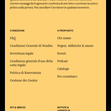
ricevere messaggi da Fragonard e conferma di aver letto e accettato la nostra
politica sulla privacy. Puo annullare l'iscrizione in qualsiasi momento.
CONDIZIONI
A PROPOSITO
FAQ
Chi siamo
Condizioni Generali di Vendita
Negozi, fabbriche & musei
Avvertenza legale
Eventi
Condizioni generali d'uso della
Podcast
carta regalo
Catalogo
Politica di Riservatezza
Per contattarci
Gestione dei Cookie
SITI & SERVIZI
NOTIZIE &
OFFERTE DI