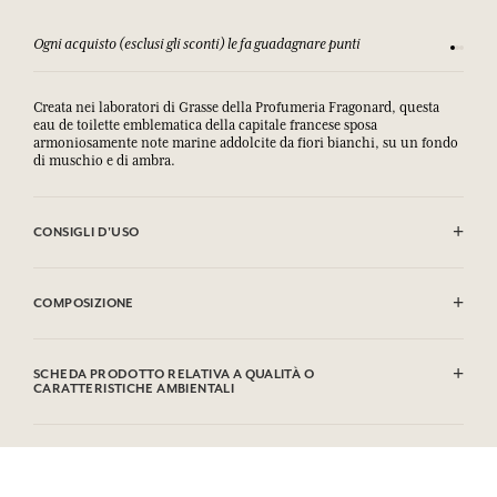
Ogni acquisto (esclusi gli sconti) le fa guadagnare punti
Consulta
Creata nei laboratori di Grasse della Profumeria Fragonard, questa
eau de toilette emblematica della capitale francese sposa
armoniosamente note marine addolcite da fiori bianchi, su un fondo
di muschio e di ambra.
CONSIGLI D'USO
INFIAMMABILE: non vaporizzare verso una fiamma.
COMPOSIZIONE
Alcohol denat. (Sd Alcohol 39C), Aqua (Water), Parfum (Fragrance),
Citronellol, Eugenol, Geraniol, Hydroxycitronellal, Linalool, CI
SCHEDA PRODOTTO RELATIVA A QUALITÀ O
42090 (FD C Blue 1). Questa lista può essere oggetto di modifiche, si
CARATTERISTICHE AMBIENTALI
prega di conservare l'imballaggio del prodotto acquistato.
Tabella informativa
Si prega di consultare le qualità o le caratteristiche ambientali
clic qui
facendo
.