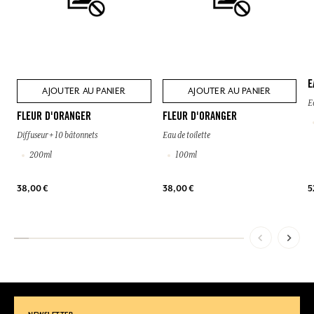
E
AJOUTER AU PANIER
AJOUTER AU PANIER
E
FLEUR D'ORANGER
FLEUR D'ORANGER
Diffuseur + 10 bâtonnets
Eau de toilette
200ml
100ml
5
38,00 €
38,00 €