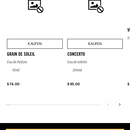
V
E
KAUFEN
KAUFEN
GRAIN DE SOLEIL
CONCERTO
Eau de Parfum
Eau de toilette
50ml
200ml
$
$ 74.00
$ 95.00