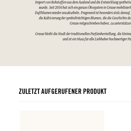
Import von Rohstoffen aus dem Ausland und die Entwicklung synthetis
wurde. Seit 2016 hat sich ein ganzes Ökosystem in Grasse mobilisier
Duftblumen wieder anzukurbeln. Fragonard ist besonders stolz darauf,
die Kultivierung der symbolträchtigen Blumen, die die Geschichte d
Grasse mitgeschrieben haben, zu unterstütze
Grasse bleibt die Stadt der traditionellen Parfümherstellung, die Heim
und ist ein Muss für alle Liebhaber hochwertiger P
ZULETZT AUFGERUFENER PRODUKT