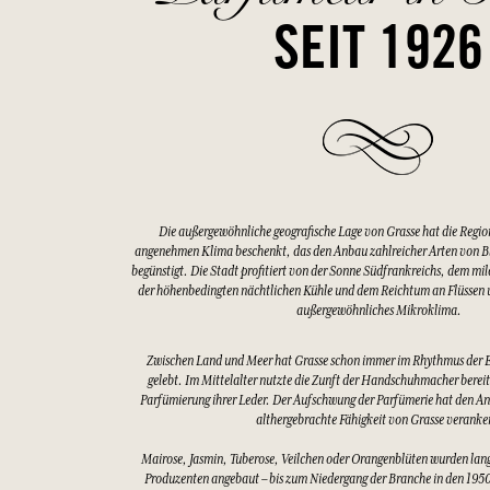
SEIT 1926
Die außergewöhnliche geografische Lage von Grasse hat die Regio
angenehmen Klima beschenkt, das den Anbau zahlreicher Arten von 
begünstigt. Die Stadt profitiert von der Sonne Südfrankreichs, dem mi
der höhenbedingten nächtlichen Kühle und dem Reichtum an Flüssen u
außergewöhnliches Mikroklima.
Zwischen Land und Meer hat Grasse schon immer im Rhythmus der 
gelebt. Im Mittelalter nutzte die Zunft der Handschuhmacher bereits
Parfümierung ihrer Leder. Der Aufschwung der Parfümerie hat den An
althergebrachte Fähigkeit von Grasse veranke
Mairose, Jasmin, Tuberose, Veilchen oder Orangenblüten wurden lang
Produzenten angebaut – bis zum Niedergang der Branche in den 1950