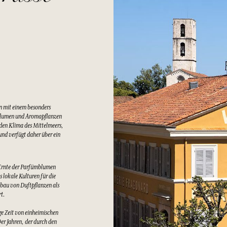
n mit einem besonders
Blumen und Aromapflanzen
lden Klima des Mittelmeers,
nd verfügt daher über ein
Ernte der Parfümblumen
 lokale Kulturen für die
bau von Duftpflanzen als
rt.
e Zeit von einheimischen
er Jahren, der durch den