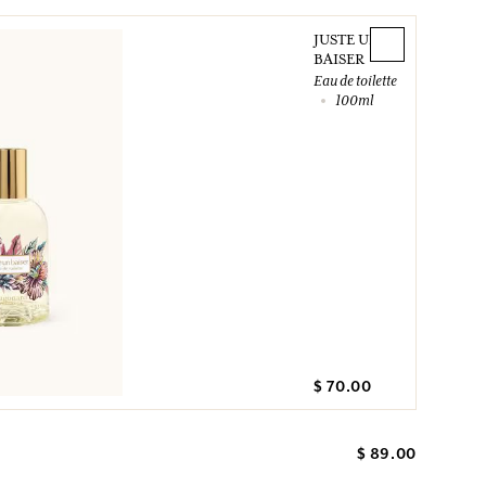
JUSTE UN
BAISER
Eau de toilette
100ml
$ 70.00
$ 89.00