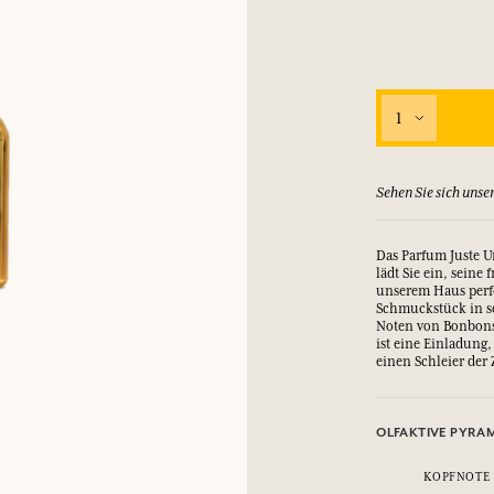
1
ne Rabatt) bringt Ihnen Punkte
Sehen Sie sich unse
Das Parfum Juste Un
lädt Sie ein, seine
unserem Haus perfe
Schmuckstück in se
Noten von Bonbons
ist eine Einladun
einen Schleier der 
OLFAKTIVE PYRA
KOPFNOTE