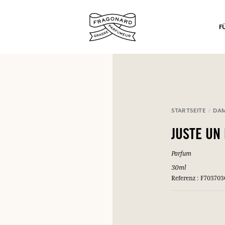
F
STARTSEITE
DA
nd Geschenke.
JUSTE UN
EINWÄHLEN
Parfum
30ml
Referenz : F703703
EINWÄHLEN
EINWÄHLEN
EINWÄHLEN