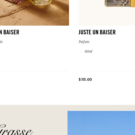
N BAISER
JUSTE UN BAISER
te
Parfum
60ml
$ 115.00
rasse