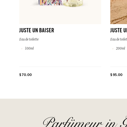
JUSTE UN BAISER
JUSTE U
Eau de toilette
Eau de toilet
100ml
200ml
$ 70.00
$ 95.00
Parfümeur in G