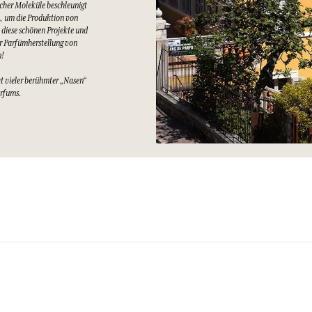
cher Moleküle beschleunigt
t, um die Produktion von
 diese schönen Projekte und
er Parfümherstellung von
n!
at vieler berühmter „Nasen“
arfums.