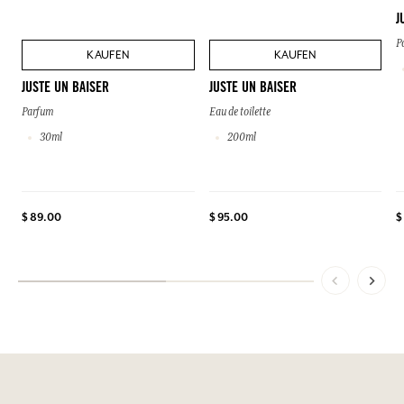
J
P
KAUFEN
KAUFEN
JUSTE UN BAISER
JUSTE UN BAISER
Parfum
Eau de toilette
30ml
200ml
$ 89.00
$ 95.00
$