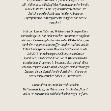
Rhythmus der Ernte der Parfümblumen gelebt. Im
Mittelalter nutzte die Zunft der Handschuhmacher bereits
lokale Kulturen für die Parfümierung ihrer Leder. Der
Aufschwung der Parfümerie hat den Anbau von
Duftpflanzen als althergebrachte Fähigkeit von Grasse
verankert.
Mairose, Jasmin, Tuberose, Veilchen oder Orangenblüten
wurden lange Zeit von einheimischen Produzenten angebaut
– bis zum Niedergang der Branche in den 1950er Jahren, der
durch den Import von Rohstoffen aus dem Ausland und die
Entwicklung synthetischer Moleküle beschleunigt wurde.
Seit 2016 hat sich ein ganzes Ökosystem in Grasse
mobilisiert, um die Produktion von Duftblumen wieder
anzukurbeln. Fragonard ist besonders stolz darauf, diese
schönen Projekte und die Kultivierung der symbolträchtigen
Blumen, die die Geschichte der Parfümherstellung von
Grasse mitgeschrieben haben, zu unterstützen!
Grasse bleibt die Stadt der traditionellen
Parfümherstellung, die Heimat vieler berühmter „Nasen“
und ist ein Muss für alle Liebhaber hochwertiger Parfums.