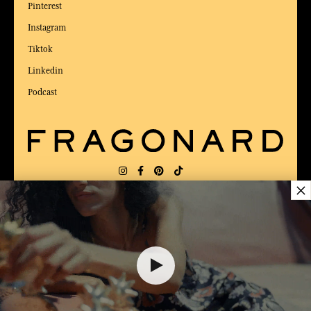
Pinterest
Instagram
Tiktok
Linkedin
Podcast
×
LIEFERUNG:
US
SPRACHE:
DE
$ 70.00
ZUM BESTEN ONLINE-COMMERCE-SITE