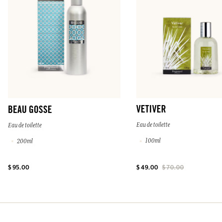
VETIVER
BEAU GOSSE
Eau de toilette
Eau de toilette
100ml
200ml
$ 95.00
$ 49.00
$ 70.00