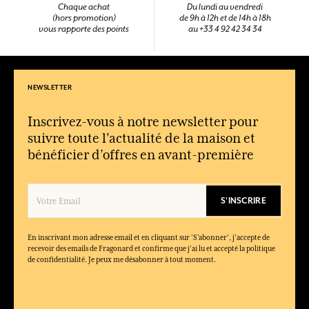
Chaque achat
Du lundi au vendredi
(hors promotion)
de 9h à 12h et de 14h à 18h
vous rapporte des points
au +33 4 92 42 34 34
NEWSLETTER
Inscrivez-vous à notre newsletter pour
suivre toute l'actualité de la maison et
bénéficier d’offres en avant-première
S'INSCRIRE
En inscrivant mon adresse email et en cliquant sur ‘S’abonner’, j'accepte de
recevoir des emails de Fragonard et confirme que j'ai lu et accepté la politique
de confidentialité. Je peux me désabonner à tout moment.