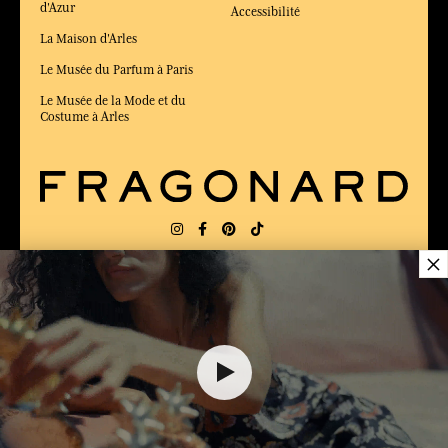
d'Azur
Accessibilité
La Maison d'Arles
Le Musée du Parfum à Paris
Le Musée de la Mode et du
Costume à Arles
×
LIVRAISON:
FR
LANGUE:
FR
ÉLU MEILLEUR SITE DE COMMERCE
en ligne 2025 par le magazine Capital