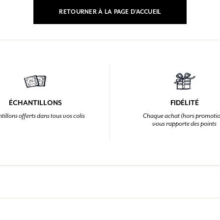
RETOURNER À LA PAGE D'ACCUEIL
SE CONNECTER
ux.
ux.
ux.
ux.
SE CONNECTER
SE CONNECTER
SE CONNECTER
SE CONNECTER
ÉCHANTILLONS
FIDÉLITÉ
tillons offerts dans tous vos colis
Chaque achat (hors promoti
vous rapporte des points