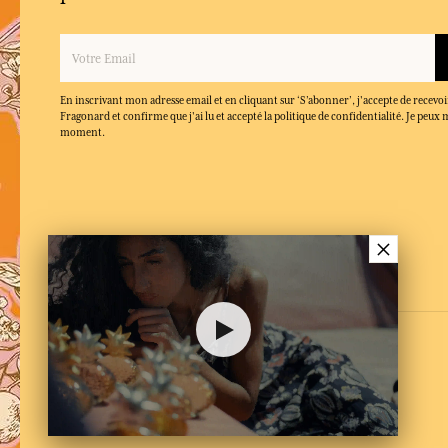
En inscrivant mon adresse email et en cliquant sur ‘S’abonner’, j'accepte de recevoi
Fragonard et confirme que j'ai lu et accepté la politique de confidentialité. Je peu
moment.
×