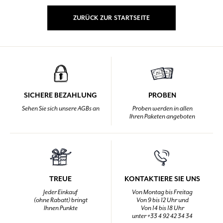
ZURÜCK ZUR STARTSEITE
SICHERE BEZAHLUNG
PROBEN
Sehen Sie sich unsere AGBs an
Proben werden in allen
Ihren Paketen angeboten
TREUE
KONTAKTIERE SIE UNS
Jeder Einkauf
Von Montag bis Freitag
(ohne Rabatt) bringt
Von 9 bis 12 Uhr und
Ihnen Punkte
Von 14 bis 18 Uhr
unter +33 4 92 42 34 34