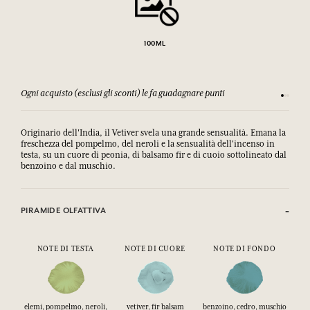
100ML
Ogni acquisto (esclusi gli sconti) le fa guadagnare punti
Consulta
Originario dell'India, il Vetiver svela una grande sensualità. Emana la
freschezza del pompelmo, del neroli e la sensualità dell'incenso in
testa, su un cuore di peonia, di balsamo fir e di cuoio sottolineato dal
benzoino e dal muschio.
PIRAMIDE OLFATTIVA
NOTE DI TESTA
NOTE DI CUORE
NOTE DI FONDO
elemi, pompelmo, neroli,
vetiver, fir balsam
benzoino, cedro, muschio