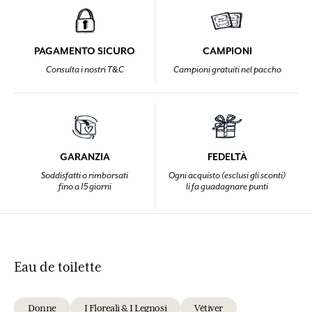
PAGAMENTO SICURO
CAMPIONI
Consulta i nostri T&C
Campioni gratuiti nel paccho
GARANZIA
FEDELTÀ
Soddisfatti o rimborsati
Ogni acquisto (esclusi gli sconti)
fino a 15 giorni
li fa guadagnare punti
Eau de toilette
Donne
I Floreali & I Legnosi
Vétiver