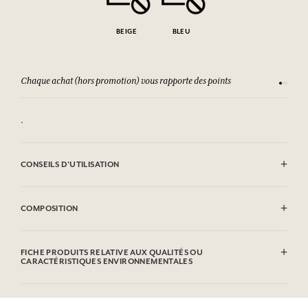
BEIGE
BLEU
Chaque achat (hors promotion) vous rapporte des points
Consult
.
CONSEILS D'UTILISATION
Nettoyer avec le côté doux d'une éponge lègèrement humide.
COMPOSITION
Métal
FICHE PRODUITS RELATIVE AUX QUALITÉS OU
CARACTÉRISTIQUES ENVIRONNEMENTALES