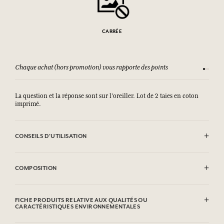
CARRÉE
Chaque achat (hors promotion) vous rapporte des points
Consult
La question et la réponse sont sur l'oreiller. Lot de 2 taies en coton
imprimé.
CONSEILS D'UTILISATION
Lavage en machine autorisé (30°)
COMPOSITION
100% coton imprimé
FICHE PRODUITS RELATIVE AUX QUALITÉS OU
CARACTÉRISTIQUES ENVIRONNEMENTALES