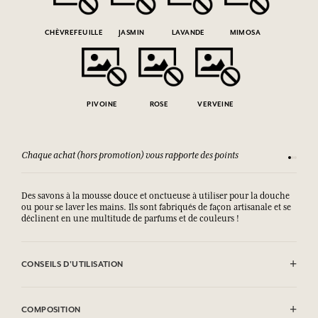
CHÈVREFEUILLE
JASMIN
LAVANDE
MIMOSA
PIVOINE
ROSE
VERVEINE
Chaque achat (hors promotion) vous rapporte des points
Consult
Des savons à la mousse douce et onctueuse à utiliser pour la douche
ou pour se laver les mains. Ils sont fabriqués de façon artisanale et se
déclinent en une multitude de parfums et de couleurs !
CONSEILS D'UTILISATION
EVITER LE CONTACT AVEC LES YEUX.
COMPOSITION