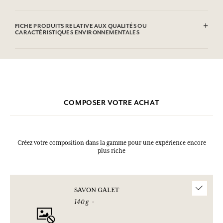
Sodium Tallowate, Sodium Cocoate, Aqua (Water), Parfum
(Fragrance), Glycerin, Sodium Chloride, Sodium Hydroxide,
FICHE PRODUITS RELATIVE AUX QUALITÉS OU
Etidronic Acid, Geraniol, Citronellol, Eugenol, Cinnamyl Alcohol, CI
CARACTÉRISTIQUES ENVIRONNEMENTALES
77891 (Titanium dioxide), CI 17200 (D&C Red 33).Cette liste peut faire
l'objet de modifications, veuillez consulter l'emballage du produit
acheté.
COMPOSER VOTRE ACHAT
Créez votre composition dans la gamme pour une expérience encore
plus riche
SAVON GALET
140 g