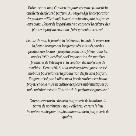
Entre terre et mer, Grasse a toujours vécu au rythme de la
cueillette des fleurs à parfum. Au Moyen Âge la corporation
des gantiers utilisait déjà les cultures locales pour parfumer
leurs cuirs. L’essor de la parfumerie a consacré la culture des
plantes à parfum en savoir-faire grassois ancestral.
La rose de mai, le jasmin, la tubéreuse, la violette ou encore
la fleur d’oranger ont longtemps été cultivés par des
producteurs locaux - jusqu’au déclin de la filière, dans les
années 1950, accéléré par l’importation des matières
premières de l’étranger et la création des molécules de
synthèse. Depuis 2016, tout un écosystème grassois s’est
mobilisé pour relancer la production des fleurs à parfum.
Fragonard est particulièrement fier de soutenir ces beaux
projets et de la mise en culture des fleurs emblématiques qui
ont contribué à écrire l’histoire de la parfumerie grassoise !
Grasse demeure la cité de la parfumerie de tradition, la
patrie de nombreux « nez » célèbres, et reste le lieu
incontournable pour tous les amoureux de la parfumerie de
qualité.