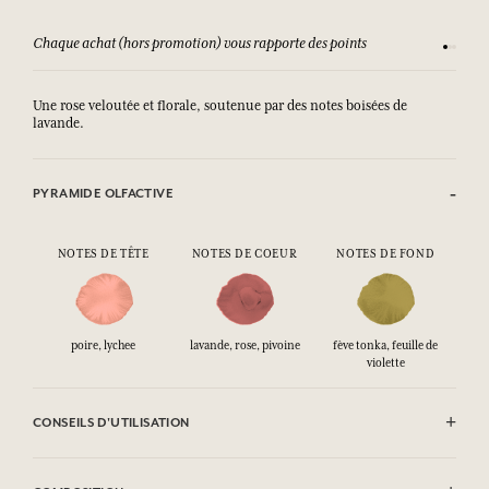
Chaque achat (hors promotion) vous rapporte des points
Consult
Une rose veloutée et florale, soutenue par des notes boisées de
lavande.
PYRAMIDE OLFACTIVE
NOTES DE TÊTE
NOTES DE COEUR
NOTES DE FOND
poire, lychee
lavande, rose, pivoine
fève tonka, feuille de
violette
CONSEILS D'UTILISATION
INFLAMMABLE : Ne pas vaporiser vers une flamme.