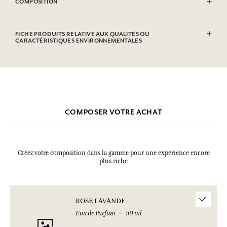
COMPOSITION
Alcohol denat (SD Alcohol 39C), Aqua (Water), Parfum (Fragrance),
Linalool, Geraniol, Citronellol, Limonene, Coumarin, Citral.Cette
FICHE PRODUITS RELATIVE AUX QUALITÉS OU
liste peut faire l'objet de modifications, veuillez consulter l'emballage
CARACTÉRISTIQUES ENVIRONNEMENTALES
du produit acheté.
Tableau d'information
Veuillez consulter les qualités ou caractéristiques environnementales
cliquant ici
en
.
COMPOSER VOTRE ACHAT
Créez votre composition dans la gamme pour une expérience encore
plus riche
ROSE LAVANDE
Eau de Parfum
50 ml