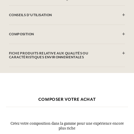
CONSEILS D'UTILISATION
INFLAMMABLE : Ne pas vaporiser vers une flamme.
COMPOSITION
Alcohol denat. (SD Alcohol 39-C), Aqua (Water), Parfum (Fragrance),
Hydroxycitronellal, Hexyl Cinnamal, Linalool, Geraniol, Citronellol,
FICHE PRODUITS RELATIVE AUX QUALITÉS OU
Alpha-isomethyl Ionone.
CARACTÉRISTIQUES ENVIRONNEMENTALES
Cette liste peut faire l'objet de modifications, veuillez consulter
Tableau d'information
l'emballage du produit acheté.
Veuillez consulter les qualités ou caractéristiques environnementales
cliquant ici
en
.
COMPOSER VOTRE ACHAT
Créez votre composition dans la gamme pour une expérience encore
plus riche