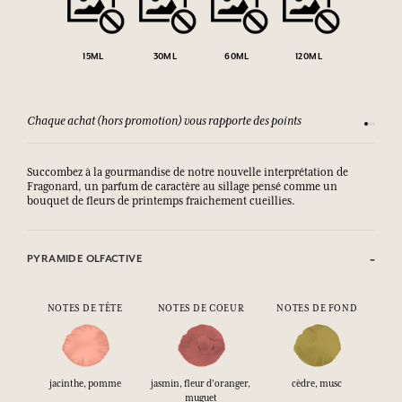
15ML
30ML
60ML
120ML
Chaque achat (hors promotion) vous rapporte des points
Consult
Succombez à la gourmandise de notre nouvelle interprétation de
Fragonard, un parfum de caractère au sillage pensé comme un
bouquet de fleurs de printemps fraichement cueillies.
PYRAMIDE OLFACTIVE
NOTES DE TÊTE
NOTES DE COEUR
NOTES DE FOND
jacinthe, pomme
jasmin, fleur d'oranger,
cèdre, musc
muguet