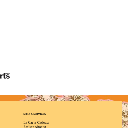
SITES & SERVICES
La Carte Cadeau
Atelier olfactif