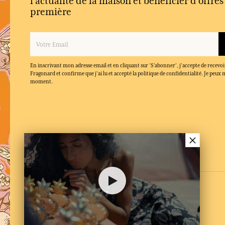
l'actualité de la maison et bénéficier d’offre
première
En inscrivant mon adresse email et en cliquant sur ‘S’abonner’, j'accepte de recevoi
Fragonard et confirme que j'ai lu et accepté la politique de confidentialité. Je peu
moment.
×