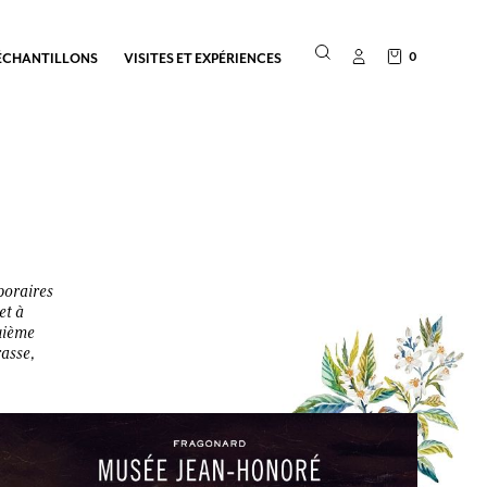
0
ÉCHANTILLONS
VISITES ET EXPÉRIENCES
poraires
et à
quième
rasse,