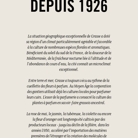
DEPUIS 1926
La situation géographique exceptionnelle de Grasse a doté
sa région d'un climat particulièrement agréable et favorable
à la culture de nombreuses espèces florales et aromatiques.
Bénéficiant du soleil du sud de la France, de la douceur de la
Méditerranée, de la fraîcheur nocturne liée à l'altitude et de
l'abondance de cours d'eau, la cité connaît un microclimat
exceptionnel.
Entre terre et mer, Grasse a toujours vécu au rythme de la
cueillette des fleurs à parfum. Au Moyen Âge la corporation
des gantiers utilisait déjà les cultures locales pour parfumer
leurs cuirs. L’essor de la parfumerie a consacré la culture des
plantes à parfum en savoir-faire grassois ancestral.
La rose de mai, le jasmin, la tubéreuse, la violette ou encore
la fleur d’oranger ont longtemps été cultivés par des
producteurs locaux - jusqu’au déclin de la filière, dans les
années 1950, accéléré par l’importation des matières
premières de l’étranger et la création des molécules de