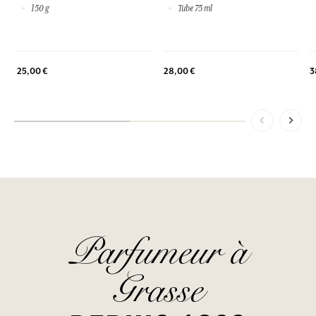
150 g
Tube 75 ml
3
25,00 €
28,00 €
Parfumeur à
Grasse