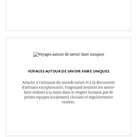
TOUS LES BOUTS DE TISSUS ONT UNE VIE
Parce que l’industrie textile est trop gourmande, nous
utilisons les surplus de nos tissus pour fabriquer des
chouchous, des cahiers, des tote bags, etc. À chaque
saison, nous inventons en fonction des imprimés et des
métrages.
VOYAGES AUTOUR DE SAVOIR-FAIRE UNIQUES
Attaché à l’artisanat du monde entier et à la découverte
d’artisans exceptionnels, Fragonard soutient les savoir-
faire réalisés à la main dans le respect humain par de
petites équipes localement choisies et régulièrement