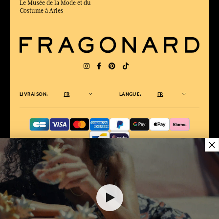
S'INSCRIRE
En inscrivant mon adresse email et en cliquant sur ‘S’abonner’, j'accepte de
recevoir des emails de Fragonard et confirme que j'ai lu et accepté la politique
de confidentialité. Je peux me désabonner à tout moment.
CONDITIONS
A PROPOS
FAQ
Qui sommes nous ?
Conditions générales de vente
Boutiques, Usines & Musées
×
Conditions générales
Evénement
d'utilisation
Magazines
Conditions Générales
Podcast
d'utilisation de la carte cadeau
Catalogue
Politique de confidentialité
Contactez-nous
Gestion des cookies