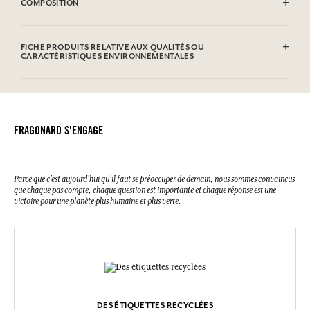
froncée ajoute une touche romantique à l'ensemble. Une pièce taille
unique délicate et contemporaine qui mise sur la pureté du blanc
pour illuminer l'été.
CONSEILS D'UTILISATION
Lavage en machine autorisé (30°)
COMPOSITION
100% coton
FICHE PRODUITS RELATIVE AUX QUALITÉS OU
CARACTÉRISTIQUES ENVIRONNEMENTALES
FRAGONARD S'ENGAGE
Parce que c’est aujourd’hui qu’il faut se préoccuper de demain, nous sommes convaincus
que chaque pas compte, chaque question est importante et chaque réponse est une