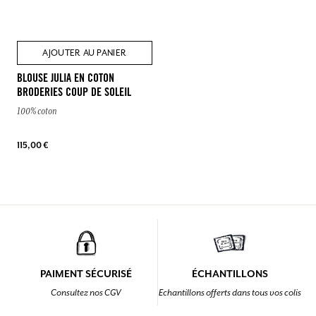
monde entier à la découverte d’artisans
exceptionnels. Lors de leurs voyages, elles
imaginent des objets « faits main » de haute qualité
alliant l’esthétique occidentale à la prouesse
artisanale locale. C’est ainsi que sont nées de riches
collaborations avec des artisans du monde entier
(Vietnam, Inde, Ouzbékistan…) où chaque
artisanat met en valeur une technique particulière :
impression au bloc, tissage ikat, céramique et
broderie.
Au fil des années, Fragonard a tissé des liens
particulièrement forts avec l’Inde, répétant ainsi le
passé historique lorsque la Provence commerçait
avec l’Inde et importait les célèbres « indiennes » ;
les toiles peintes ou imprimées de décors fleuris
colorés que nos manufactures françaises ont
reproduites dès le XVIIe siècle.