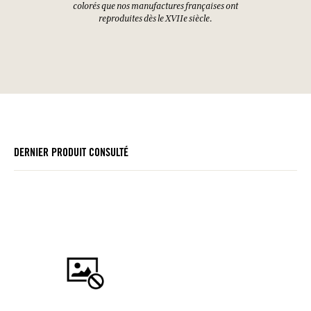
et l'Inde:
UNE HISTOIRE
ANCIENNE
A l’occasion de l’ouverture en 1997 du Musée
Provençal du Costume et du Bijou à Grasse, Agnès et
Françoise Costa imaginent pour la maison
Fragonard un nouvel univers autour des textiles et
de l’art de vivre. Initiées par leur mère Hélène aux
savoir-faire provençaux anciens, les deux sœurs
sont de fines connaisseuses des artisanats oubliés :
boutis, broderies...
Cette passion, pour les textiles et les arts décoratifs
en général, les ont conduites à voyager dans le