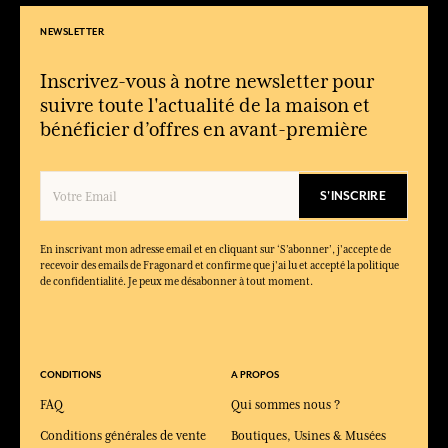
115,00 €
PAIMENT SÉCURISÉ
ÉCHANTILLONS
Consultez nos CGV
Echantillons offerts dans tous vos colis
FIDÉLITÉ
CONTACTEZ-NOUS
Chaque achat
Du lundi au vendredi
(hors promotion)
de 9h à 12h et de 14h à 18h
vous rapporte des points
au +33 4 92 42 34 34