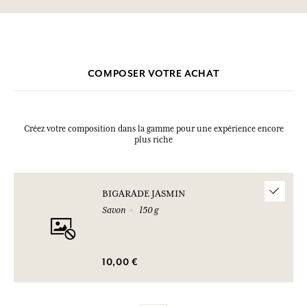
Tableau d'information
Linalool, Geraniol, Citral, CI 77891 (Titanium Dioxide)
Veuillez consulter les qualités ou caractéristiques environnementales
* Ingredient issu de l'agriculture biologique Cette liste peut faire
cliquant ici
en
.
l'objet de modifications, veuillez consulter l'emballage du produit
acheté.
COMPOSER VOTRE ACHAT
Créez votre composition dans la gamme pour une expérience encore
plus riche
BIGARADE JASMIN
Savon
150 g
10,00 €