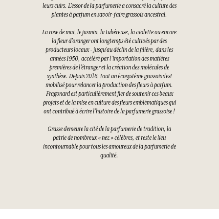
leurs cuirs. L’essor de la parfumerie a consacré la culture des
plantes à parfum en savoir-faire grassois ancestral.
La rose de mai, le jasmin, la tubéreuse, la violette ou encore
la fleur d’oranger ont longtemps été cultivés par des
producteurs locaux - jusqu’au déclin de la filière, dans les
années 1950, accéléré par l’importation des matières
premières de l’étranger et la création des molécules de
synthèse. Depuis 2016, tout un écosystème grassois s’est
mobilisé pour relancer la production des fleurs à parfum.
Fragonard est particulièrement fier de soutenir ces beaux
projets et de la mise en culture des fleurs emblématiques qui
ont contribué à écrire l’histoire de la parfumerie grassoise !
Grasse demeure la cité de la parfumerie de tradition, la
patrie de nombreux « nez » célèbres, et reste le lieu
incontournable pour tous les amoureux de la parfumerie de
qualité.