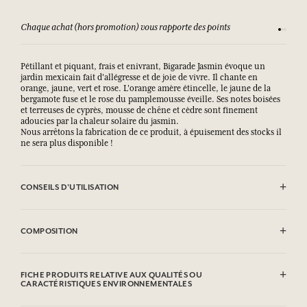
Chaque achat (hors promotion) vous rapporte des points
Consult
Pétillant et piquant, frais et enivrant, Bigarade Jasmin évoque un
jardin mexicain fait d'allégresse et de joie de vivre. Il chante en
orange, jaune, vert et rose. L'orange amère étincelle, le jaune de la
bergamote fuse et le rose du pamplemousse éveille. Ses notes boisées
et terreuses de cyprès, mousse de chêne et cèdre sont finement
adoucies par la chaleur solaire du jasmin.
Nous arrêtons la fabrication de ce produit, à épuisement des stocks il
ne sera plus disponible !
CONSEILS D'UTILISATION
EVITER LE CONTACT AVEC LES YEUX.
COMPOSITION
Sodium Palmate, Sodium Palm Kernelate, Aqua (Water), Parfum
(Fragrance), Palm Kernel Acid, Limonene, Glycerin, Argania Spinosa
FICHE PRODUITS RELATIVE AUX QUALITÉS OU
Kernel Oil*, Rosmarinus Officinalis (Rosemary) Leaf Extract,
CARACTÉRISTIQUES ENVIRONNEMENTALES
Helianthus Annuus (Sunflower) Seed Oil, Tetrasodium EDTA,
Tetrasodium Etidronate, Sodium Chloride, Sodium Thiosulfate,