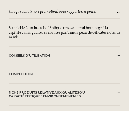
Consultez nos CGV
Satisfai
Semblable à un bas relief Antique ce savon rend hommage à la
capitale camarguaise. Sa mousse parfume la peau de délicates notes de
néroli.
CONSEILS D'UTILISATION
EVITER LE CONTACT AVEC LES YEUX. En cas de contact avec les yeux,
rincer abondemment.
COMPOSITION
Sodium Palmate, Sodium Palm Kernelate, Aqua (Water), Parfum
(Fragrance), CI 77891 (Titanium Dioxide), Palm Kernel Acid,
FICHE PRODUITS RELATIVE AUX QUALITÉS OU
Glycerin, Sodium Chloride, Tetrasodium Etidronate, Linalool,
CARACTÉRISTIQUES ENVIRONNEMENTALES
Geraniol, Limonene, Citronellol, Cynnamyl Alcohol, Coumarin,
Benzyl Alcohol. Cette liste peut faire l'objet de modifications, veuillez
Tableau d'information
consulter l'emballage du produit acheté.
Veuillez consulter les qualités ou caractéristiques environnementales
cliquant ici
en
.