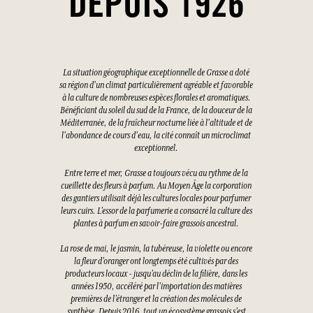
DEPUIS 1926
La situation géographique exceptionnelle de Grasse a doté
sa région d'un climat particulièrement agréable et favorable
à la culture de nombreuses espèces florales et aromatiques.
Bénéficiant du soleil du sud de la France, de la douceur de la
Méditerranée, de la fraîcheur nocturne liée à l'altitude et de
l'abondance de cours d'eau, la cité connaît un microclimat
exceptionnel.
Entre terre et mer, Grasse a toujours vécu au rythme de la
cueillette des fleurs à parfum. Au Moyen Âge la corporation
des gantiers utilisait déjà les cultures locales pour parfumer
leurs cuirs. L’essor de la parfumerie a consacré la culture des
plantes à parfum en savoir-faire grassois ancestral.
La rose de mai, le jasmin, la tubéreuse, la violette ou encore
la fleur d’oranger ont longtemps été cultivés par des
producteurs locaux - jusqu’au déclin de la filière, dans les
années 1950, accéléré par l’importation des matières
premières de l’étranger et la création des molécules de
synthèse. Depuis 2016, tout un écosystème grassois s’est