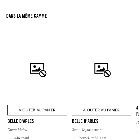
DANS LA MÊME GAMME
4
AJOUTER AU PANIER
AJOUTER AU PANIER
P
BELLE D'ARLES
BELLE D'ARLES
1
Crème Mains
Savon & porte savon
Tube 75 ml
150g / 10 x 14.5 cm