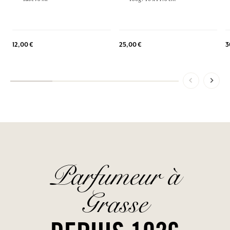
3
12,00 €
25,00 €
Parfumeur à
Grasse